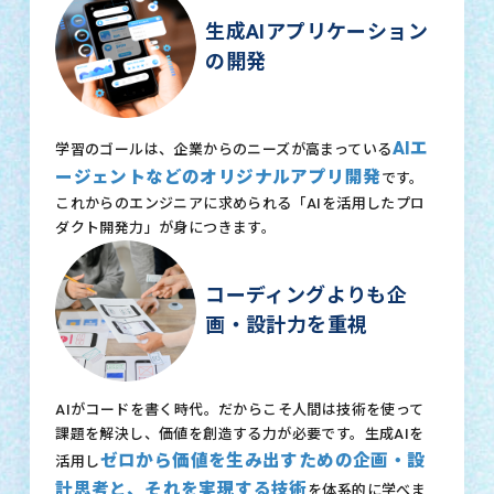
生成AIアプリケーション
の開発
AIエ
学習のゴールは、企業からのニーズが高まっている
ージェントなどのオリジナルアプリ開発
です。
これからのエンジニアに求められる「AIを活用したプロ
ダクト開発力」が身につきます。
コーディングよりも企
画・設計力を重視
AIがコードを書く時代。だからこそ人間は技術を使って
課題を解決し、価値を創造する力が必要です。生成AIを
ゼロから価値を生み出すための企画・設
活用し
計思考と、それを実現する技術
を体系的に学べま