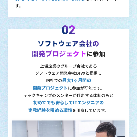
す。
02
ソフトウェア会社の
開発プロジェクト
に参加
上場企業のグループ会社である
ソフトウェア開発会社DIVXと提携し
最大1ヶ月間の
同社での
開発プロジェクト
に参加が可能です。
テックキャンプのメンターが伴走する体制のもと
初めてでも安心してITエンジニアの
実務経験を積める環境
を用意しています。