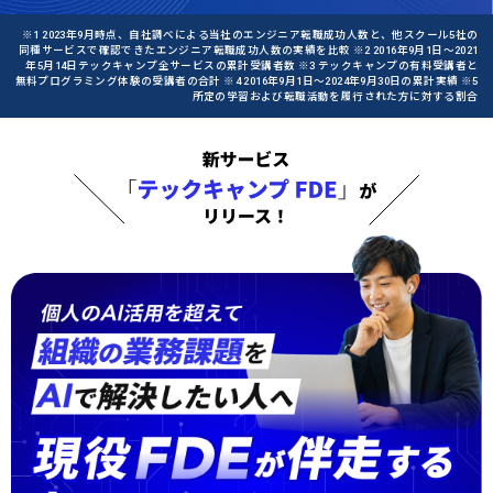
※1 2023年9月時点、自社調べによる当社のエンジニア転職成功人数と、他スクール5社の
同種サービスで確認できたエンジニア転職成功人数の実績を比較 ※2 2016年9月1日〜2021
年5月14日テックキャンプ全サービスの累計受講者数 ※3 テックキャンプの有料受講者と
無料プログラミング体験の受講者の合計 ※4 2016年9月1日〜2024年9月30日の累計実績 ※5
所定の学習および転職活動を履行された方に対する割合