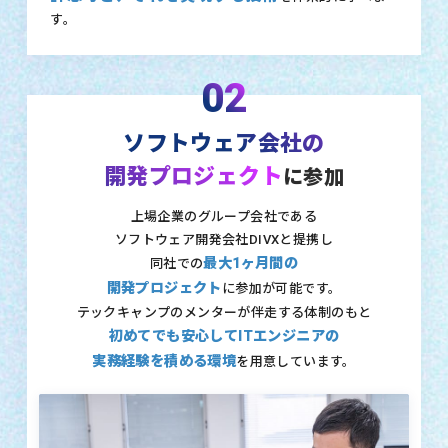
す。
02
ソフトウェア会社の
開発プロジェクト
に参加
上場企業のグループ会社である
ソフトウェア開発会社DIVXと提携し
最大1ヶ月間の
同社での
開発プロジェクト
に参加が可能です。
テックキャンプのメンターが伴走する体制のもと
初めてでも安心してITエンジニアの
実務経験を積める環境
を用意しています。