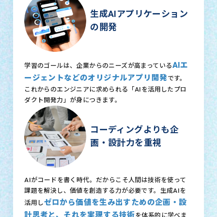
生成AIアプリケーション
の開発
AIエ
学習のゴールは、企業からのニーズが高まっている
ージェントなどのオリジナルアプリ開発
です。
これからのエンジニアに求められる「AIを活用したプロ
ダクト開発力」が身につきます。
コーディングよりも企
画・設計力を重視
AIがコードを書く時代。だからこそ人間は技術を使って
課題を解決し、価値を創造する力が必要です。生成AIを
ゼロから価値を生み出すための企画・設
活用し
計思考と、それを実現する技術
を体系的に学べま