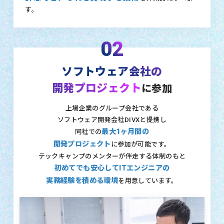
す。
02
ソフトウェア会社の
開発プロジェクト
に参加
上場企業のグループ会社である
ソフトウェア開発会社DIVXと提携し
最大1ヶ月間の
同社での
開発プロジェクト
に参加が可能です。
テックキャンプのメンターが伴走する体制のもと
初めてでも安心してITエンジニアの
実務経験を積める環境
を用意しています。