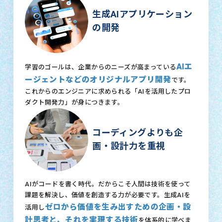
生成AIアプリケーション
の開発
AIエ
学習のゴールは、企業からのニーズが高まっている
ージェントなどのオリジナルアプリ開発
です。
これからのエンジニアに求められる「AIを活用したプロ
ダクト開発力」が身につきます。
コーディングよりも企
画・設計力を重視
AIがコードを書く時代。だからこそ人間は技術を使って
課題を解決し、価値を創造する力が必要です。生成AIを
ゼロから価値を生み出すための企画・設
活用し
計思考と、それを実現する技術
を体系的に学べま