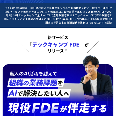
※1 2023年9月時点、自社調べによる当社のエンジニア転職成功人数と、他スクール5社の
同種サービスで確認できたエンジニア転職成功人数の実績を比較 ※2 2016年9月1日〜2021
年5月14日テックキャンプ全サービスの累計受講者数 ※3 テックキャンプの有料受講者と
無料プログラミング体験の受講者の合計 ※4 2016年9月1日〜2024年9月30日の累計実績 ※5
所定の学習および転職活動を履行された方に対する割合