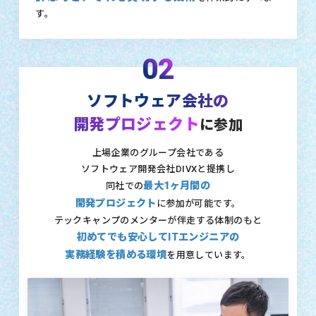
す。
02
ソフトウェア会社の
開発プロジェクト
に参加
上場企業のグループ会社である
ソフトウェア開発会社DIVXと提携し
最大1ヶ月間の
同社での
開発プロジェクト
に参加が可能です。
テックキャンプのメンターが伴走する体制のもと
初めてでも安心してITエンジニアの
実務経験を積める環境
を用意しています。