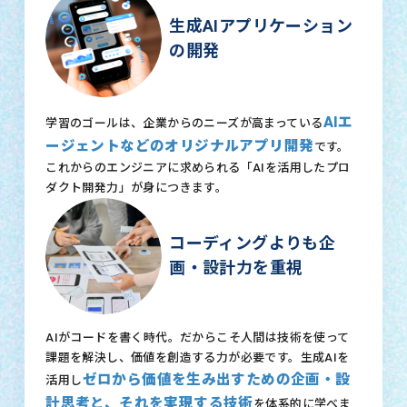
生成AIアプリケーション
の開発
AIエ
学習のゴールは、企業からのニーズが高まっている
ージェントなどのオリジナルアプリ開発
です。
これからのエンジニアに求められる「AIを活用したプロ
ダクト開発力」が身につきます。
コーディングよりも企
画・設計力を重視
AIがコードを書く時代。だからこそ人間は技術を使って
課題を解決し、価値を創造する力が必要です。生成AIを
ゼロから価値を生み出すための企画・設
活用し
計思考と、それを実現する技術
を体系的に学べま