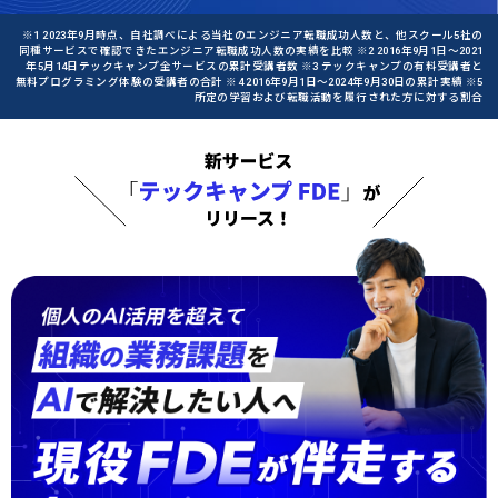
※1 2023年9月時点、自社調べによる当社のエンジニア転職成功人数と、他スクール5社の
同種サービスで確認できたエンジニア転職成功人数の実績を比較 ※2 2016年9月1日〜2021
年5月14日テックキャンプ全サービスの累計受講者数 ※3 テックキャンプの有料受講者と
無料プログラミング体験の受講者の合計 ※4 2016年9月1日〜2024年9月30日の累計実績 ※5
所定の学習および転職活動を履行された方に対する割合