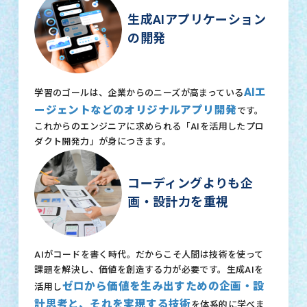
生成AIアプリケーション
の開発
AIエ
学習のゴールは、企業からのニーズが高まっている
ージェントなどのオリジナルアプリ開発
です。
これからのエンジニアに求められる「AIを活用したプロ
ダクト開発力」が身につきます。
コーディングよりも企
画・設計力を重視
AIがコードを書く時代。だからこそ人間は技術を使って
課題を解決し、価値を創造する力が必要です。生成AIを
ゼロから価値を生み出すための企画・設
活用し
計思考と、それを実現する技術
を体系的に学べま