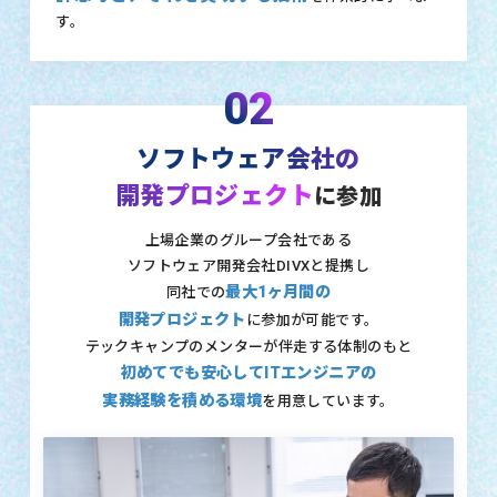
す。
02
ソフトウェア会社の
開発プロジェクト
に参加
上場企業のグループ会社である
ソフトウェア開発会社DIVXと提携し
最大1ヶ月間の
同社での
開発プロジェクト
に参加が可能です。
テックキャンプのメンターが伴走する体制のもと
初めてでも安心してITエンジニアの
実務経験を積める環境
を用意しています。