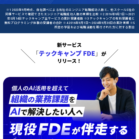
※1 2023年9月時点、自社調べによる当社のエンジニア転職成功人数と、他スクール5社の
同種サービスで確認できたエンジニア転職成功人数の実績を比較 ※2 2016年9月1日〜2021
年5月14日テックキャンプ全サービスの累計受講者数 ※3 テックキャンプの有料受講者と
無料プログラミング体験の受講者の合計 ※4 2016年9月1日〜2024年9月30日の累計実績 ※5
所定の学習および転職活動を履行された方に対する割合