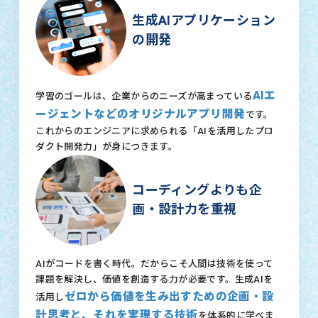
生成AIアプリケーション
の開発
AIエ
学習のゴールは、企業からのニーズが高まっている
ージェントなどのオリジナルアプリ開発
です。
これからのエンジニアに求められる「AIを活用したプロ
ダクト開発力」が身につきます。
コーディングよりも企
画・設計力を重視
AIがコードを書く時代。だからこそ人間は技術を使って
課題を解決し、価値を創造する力が必要です。生成AIを
ゼロから価値を生み出すための企画・設
活用し
計思考と、それを実現する技術
を体系的に学べま