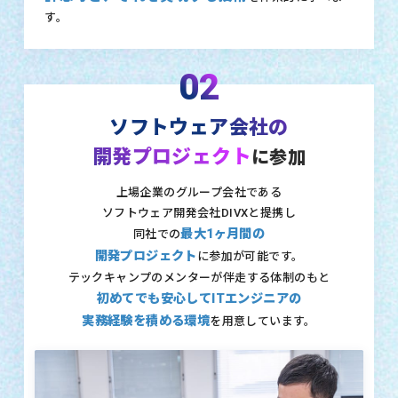
す。
02
ソフトウェア会社の
開発プロジェクト
に参加
上場企業のグループ会社である
ソフトウェア開発会社DIVXと提携し
最大1ヶ月間の
同社での
開発プロジェクト
に参加が可能です。
テックキャンプのメンターが伴走する体制のもと
初めてでも安心してITエンジニアの
実務経験を積める環境
を用意しています。