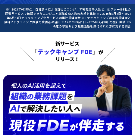
※1 2023年9月時点、自社調べによる当社のエンジニア転職成功人数と、他スクール5社の
同種サービスで確認できたエンジニア転職成功人数の実績を比較 ※2 2016年9月1日〜2021
年5月14日テックキャンプ全サービスの累計受講者数 ※3 テックキャンプの有料受講者と
無料プログラミング体験の受講者の合計 ※4 2016年9月1日〜2024年9月30日の累計実績 ※5
所定の学習および転職活動を履行された方に対する割合