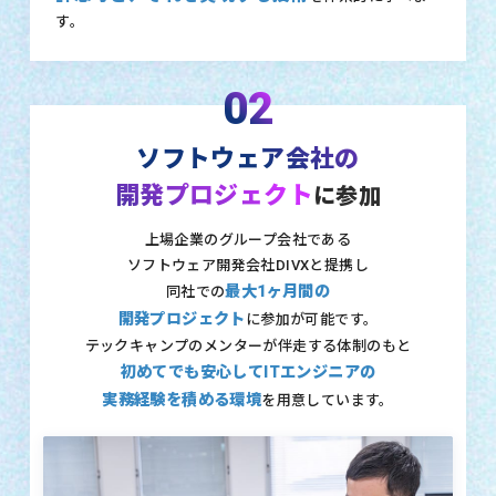
す。
02
ソフトウェア会社の
開発プロジェクト
に参加
上場企業のグループ会社である
ソフトウェア開発会社DIVXと提携し
最大1ヶ月間の
同社での
開発プロジェクト
に参加が可能です。
テックキャンプのメンターが伴走する体制のもと
初めてでも安心してITエンジニアの
実務経験を積める環境
を用意しています。