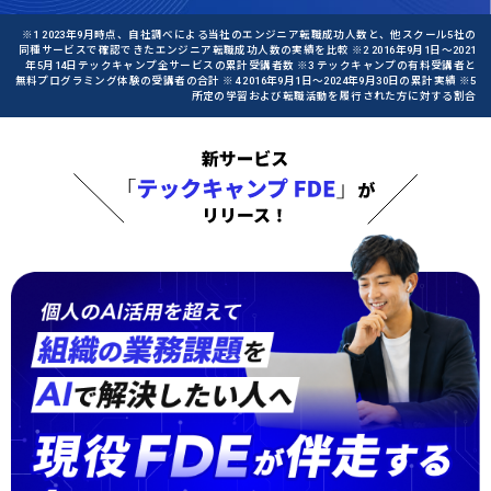
※1 2023年9月時点、自社調べによる当社のエンジニア転職成功人数と、他スクール5社の
同種サービスで確認できたエンジニア転職成功人数の実績を比較 ※2 2016年9月1日〜2021
年5月14日テックキャンプ全サービスの累計受講者数 ※3 テックキャンプの有料受講者と
無料プログラミング体験の受講者の合計 ※4 2016年9月1日〜2024年9月30日の累計実績 ※5
所定の学習および転職活動を履行された方に対する割合