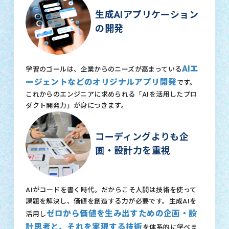
生成AIアプリケーション
の開発
AIエ
学習のゴールは、企業からのニーズが高まっている
ージェントなどのオリジナルアプリ開発
です。
これからのエンジニアに求められる「AIを活用したプロ
ダクト開発力」が身につきます。
コーディングよりも企
画・設計力を重視
AIがコードを書く時代。だからこそ人間は技術を使って
課題を解決し、価値を創造する力が必要です。生成AIを
ゼロから価値を生み出すための企画・設
活用し
計思考と、それを実現する技術
を体系的に学べま