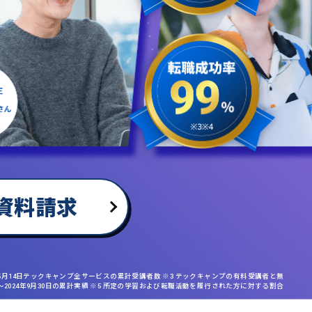
資料請求
年5月14日テックキャンプ全サービスの累計受講者数 ※3 テックキャンプの有料受講者と無
日〜2024年9月30日の累計実績 ※5 所定の学習および転職活動を履行された方に対する割合