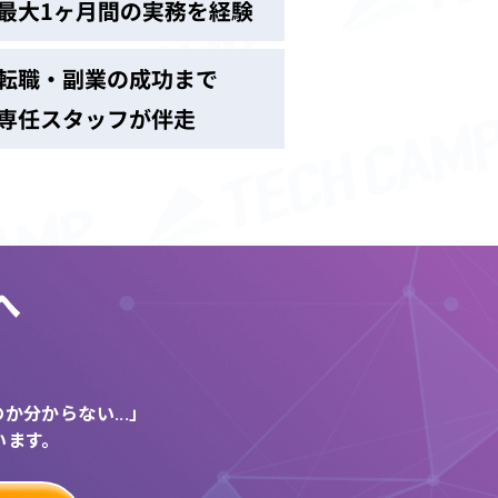
へ
う
分からない...」
います。