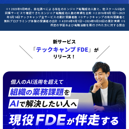
※1 2023年9月時点、自社調べによる当社のエンジニア転職成功人数と、他スクール5社の
同種サービスで確認できたエンジニア転職成功人数の実績を比較 ※2 2016年9月1日〜2021
年5月14日テックキャンプ全サービスの累計受講者数 ※3 テックキャンプの有料受講者と
無料プログラミング体験の受講者の合計 ※4 2016年9月1日〜2024年9月30日の累計実績 ※5
所定の学習および転職活動を履行された方に対する割合