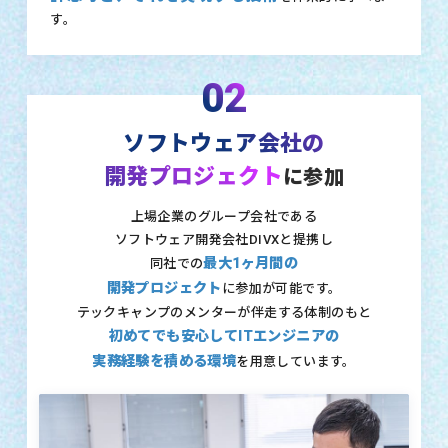
す。
02
ソフトウェア会社の
開発プロジェクト
に参加
上場企業のグループ会社である
ソフトウェア開発会社DIVXと提携し
最大1ヶ月間の
同社での
開発プロジェクト
に参加が可能です。
テックキャンプのメンターが伴走する体制のもと
初めてでも安心してITエンジニアの
実務経験を積める環境
を用意しています。