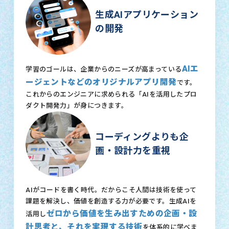
生成AIアプリケーション
の開発
AIエ
学習のゴールは、企業からのニーズが高まっている
ージェントなどのオリジナルアプリ開発
です。
これからのエンジニアに求められる「AIを活用したプロ
ダクト開発力」が身につきます。
コーディングよりも企
画・設計力を重視
AIがコードを書く時代。だからこそ人間は技術を使って
課題を解決し、価値を創造する力が必要です。生成AIを
ゼロから価値を生み出すための企画・設
活用し
計思考と、それを実現する技術
を体系的に学べま