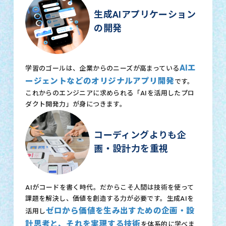
生成AIアプリケーション
の開発
AIエ
学習のゴールは、企業からのニーズが高まっている
ージェントなどのオリジナルアプリ開発
です。
これからのエンジニアに求められる「AIを活用したプロ
ダクト開発力」が身につきます。
コーディングよりも企
画・設計力を重視
AIがコードを書く時代。だからこそ人間は技術を使って
課題を解決し、価値を創造する力が必要です。生成AIを
ゼロから価値を生み出すための企画・設
活用し
計思考と、それを実現する技術
を体系的に学べま