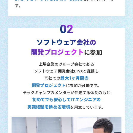
す。
02
ソフトウェア会社の
開発プロジェクト
に参加
上場企業のグループ会社である
ソフトウェア開発会社DIVXと提携し
最大1ヶ月間の
同社での
開発プロジェクト
に参加が可能です。
テックキャンプのメンターが伴走する体制のもと
初めてでも安心してITエンジニアの
実務経験を積める環境
を用意しています。