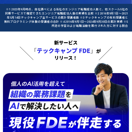
※1 2023年9月時点、自社調べによる当社のエンジニア転職成功人数と、他スクール5社の
同種サービスで確認できたエンジニア転職成功人数の実績を比較 ※2 2016年9月1日〜2021
年5月14日テックキャンプ全サービスの累計受講者数 ※3 テックキャンプの有料受講者と
無料プログラミング体験の受講者の合計 ※4 2016年9月1日〜2024年9月30日の累計実績 ※5
所定の学習および転職活動を履行された方に対する割合