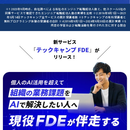
※1 2023年9月時点、自社調べによる当社のエンジニア転職成功人数と、他スクール5社の
同種サービスで確認できたエンジニア転職成功人数の実績を比較 ※2 2016年9月1日〜2021
年5月14日テックキャンプ全サービスの累計受講者数 ※3 テックキャンプの有料受講者と
無料プログラミング体験の受講者の合計 ※4 2016年9月1日〜2024年9月30日の累計実績 ※5
所定の学習および転職活動を履行された方に対する割合