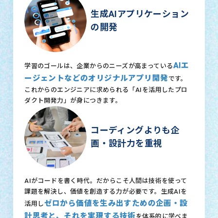
生成AIアプリケーション
の開発
AIエ
学習のゴールは、企業からのニーズが高まっている
ージェントなどのオリジナルアプリ開発
です。
これからのエンジニアに求められる「AIを活用したプロ
ダクト開発力」が身につきます。
コーディングよりも企
画・設計力を重視
AIがコードを書く時代。だからこそ人間は技術を使って
課題を解決し、価値を創造する力が必要です。生成AIを
ゼロから価値を生み出すための企画・設
活用し
計思考と、それを実現する技術
を体系的に学べま