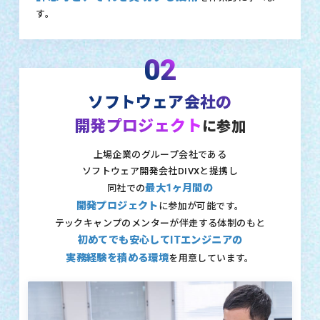
す。
02
ソフトウェア会社の
開発プロジェクト
に参加
上場企業のグループ会社である
ソフトウェア開発会社DIVXと提携し
最大1ヶ月間の
同社での
開発プロジェクト
に参加が可能です。
テックキャンプのメンターが伴走する体制のもと
初めてでも安心してITエンジニアの
実務経験を積める環境
を用意しています。