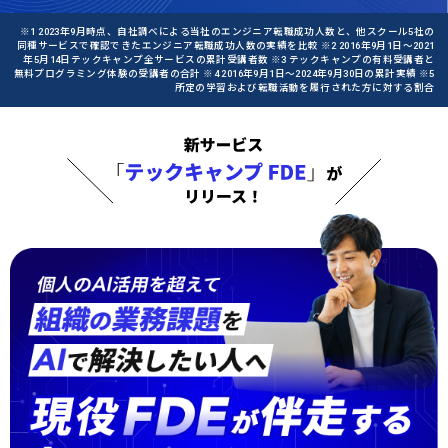
※1 2023年9月時点、自社調べによる当社のエンジニア転職成功人数と、他スクール5社の
同種サービスで確認できたエンジニア転職成功人数の実績を比較 ※2 2016年9月1日〜2021
年5月14日テックキャンプ全サービスの累計受講者数 ※3 テックキャンプの有料受講者と
無料プログラミング体験の受講者の合計 ※4 2016年9月1日〜2024年9月30日の累計実績 ※5
所定の学習および転職活動を履行された方に対する割合