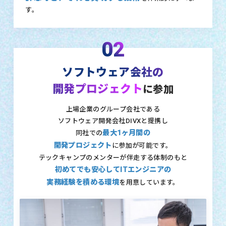
す。
02
ソフトウェア会社の
開発プロジェクト
に参加
上場企業のグループ会社である
ソフトウェア開発会社DIVXと提携し
最大1ヶ月間の
同社での
開発プロジェクト
に参加が可能です。
テックキャンプのメンターが伴走する体制のもと
初めてでも安心してITエンジニアの
実務経験を積める環境
を用意しています。