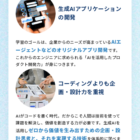
生成AIアプリケーション
の開発
AIエ
学習のゴールは、企業からのニーズが高まっている
ージェントなどのオリジナルアプリ開発
です。
これからのエンジニアに求められる「AIを活用したプロ
ダクト開発力」が身につきます。
コーディングよりも企
画・設計力を重視
AIがコードを書く時代。だからこそ人間は技術を使って
課題を解決し、価値を創造する力が必要です。生成AIを
ゼロから価値を生み出すための企画・設
活用し
計思考と、それを実現する技術
を体系的に学べま