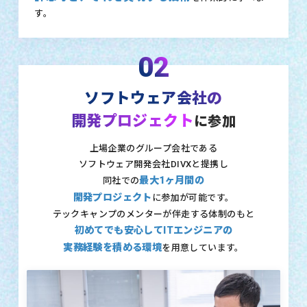
す。
02
ソフトウェア会社の
開発プロジェクト
に参加
上場企業のグループ会社である
ソフトウェア開発会社DIVXと提携し
最大1ヶ月間の
同社での
開発プロジェクト
に参加が可能です。
テックキャンプのメンターが伴走する体制のもと
初めてでも安心してITエンジニアの
実務経験を積める環境
を用意しています。