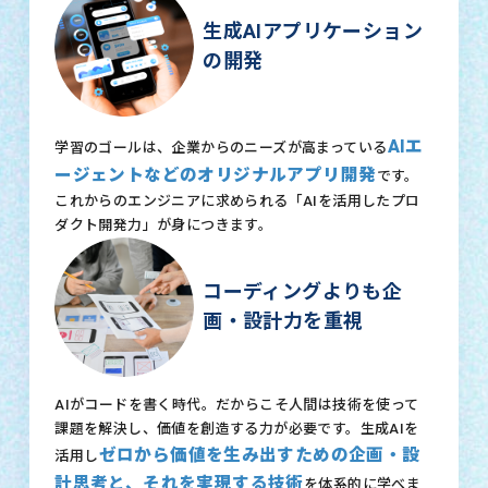
生成AIアプリケーション
の開発
AIエ
学習のゴールは、企業からのニーズが高まっている
ージェントなどのオリジナルアプリ開発
です。
これからのエンジニアに求められる「AIを活用したプロ
ダクト開発力」が身につきます。
コーディングよりも企
画・設計力を重視
AIがコードを書く時代。だからこそ人間は技術を使って
課題を解決し、価値を創造する力が必要です。生成AIを
ゼロから価値を生み出すための企画・設
活用し
計思考と、それを実現する技術
を体系的に学べま