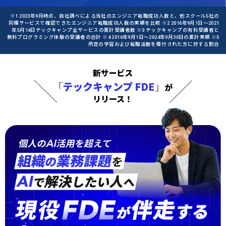
※1 2023年9月時点、自社調べによる当社のエンジニア転職成功人数と、他スクール5社の
同種サービスで確認できたエンジニア転職成功人数の実績を比較 ※2 2016年9月1日〜2021
年5月14日テックキャンプ全サービスの累計受講者数 ※3 テックキャンプの有料受講者と
無料プログラミング体験の受講者の合計 ※4 2016年9月1日〜2024年9月30日の累計実績 ※5
所定の学習および転職活動を履行された方に対する割合