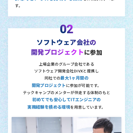
す。
02
ソフトウェア会社の
開発プロジェクト
に参加
上場企業のグループ会社である
ソフトウェア開発会社DIVXと提携し
最大1ヶ月間の
同社での
開発プロジェクト
に参加が可能です。
テックキャンプのメンターが伴走する体制のもと
初めてでも安心してITエンジニアの
実務経験を積める環境
を用意しています。