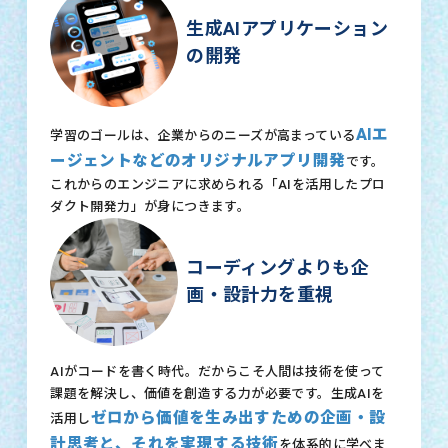
生成AIアプリケーション
の開発
AIエ
学習のゴールは、企業からのニーズが高まっている
ージェントなどのオリジナルアプリ開発
です。
これからのエンジニアに求められる「AIを活用したプロ
ダクト開発力」が身につきます。
コーディングよりも企
画・設計力を重視
AIがコードを書く時代。だからこそ人間は技術を使って
課題を解決し、価値を創造する力が必要です。生成AIを
ゼロから価値を生み出すための企画・設
活用し
計思考と、それを実現する技術
を体系的に学べま