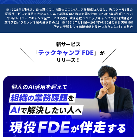
※1 2023年9月時点、自社調べによる当社のエンジニア転職成功人数と、他スクール5社の
同種サービスで確認できたエンジニア転職成功人数の実績を比較 ※2 2016年9月1日〜2021
年5月14日テックキャンプ全サービスの累計受講者数 ※3 テックキャンプの有料受講者と
無料プログラミング体験の受講者の合計 ※4 2016年9月1日〜2024年9月30日の累計実績 ※5
所定の学習および転職活動を履行された方に対する割合