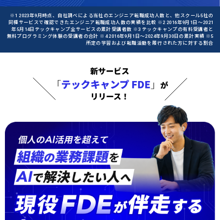
※1 2023年9月時点、自社調べによる当社のエンジニア転職成功人数と、他スクール5社の
同種サービスで確認できたエンジニア転職成功人数の実績を比較 ※2 2016年9月1日〜2021
年5月14日テックキャンプ全サービスの累計受講者数 ※3 テックキャンプの有料受講者と
無料プログラミング体験の受講者の合計 ※4 2016年9月1日〜2024年9月30日の累計実績 ※5
所定の学習および転職活動を履行された方に対する割合