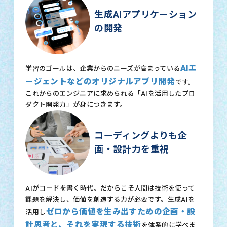
生成AIアプリケーション
の開発
AIエ
学習のゴールは、企業からのニーズが高まっている
ージェントなどのオリジナルアプリ開発
です。
これからのエンジニアに求められる「AIを活用したプロ
ダクト開発力」が身につきます。
コーディングよりも企
画・設計力を重視
AIがコードを書く時代。だからこそ人間は技術を使って
課題を解決し、価値を創造する力が必要です。生成AIを
ゼロから価値を生み出すための企画・設
活用し
計思考と、それを実現する技術
を体系的に学べま