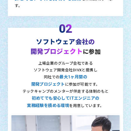
す。
02
ソフトウェア会社の
開発プロジェクト
に参加
上場企業のグループ会社である
ソフトウェア開発会社DIVXと提携し
最大1ヶ月間の
同社での
開発プロジェクト
に参加が可能です。
テックキャンプのメンターが伴走する体制のもと
初めてでも安心してITエンジニアの
実務経験を積める環境
を用意しています。