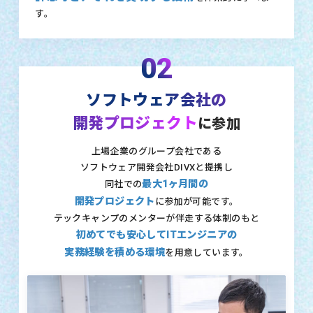
す。
02
ソフトウェア会社の
開発プロジェクト
に参加
上場企業のグループ会社である
ソフトウェア開発会社DIVXと提携し
最大1ヶ月間の
同社での
開発プロジェクト
に参加が可能です。
テックキャンプのメンターが伴走する体制のもと
初めてでも安心してITエンジニアの
実務経験を積める環境
を用意しています。