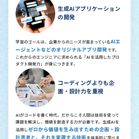
生成AIアプリケーション
の開発
AIエ
学習のゴールは、企業からのニーズが高まっている
ージェントなどのオリジナルアプリ開発
です。
これからのエンジニアに求められる「AIを活用したプロ
ダクト開発力」が身につきます。
コーディングよりも企
画・設計力を重視
AIがコードを書く時代。だからこそ人間は技術を使って
課題を解決し、価値を創造する力が必要です。生成AIを
ゼロから価値を生み出すための企画・設
活用し
計思考と、それを実現する技術
を体系的に学べま