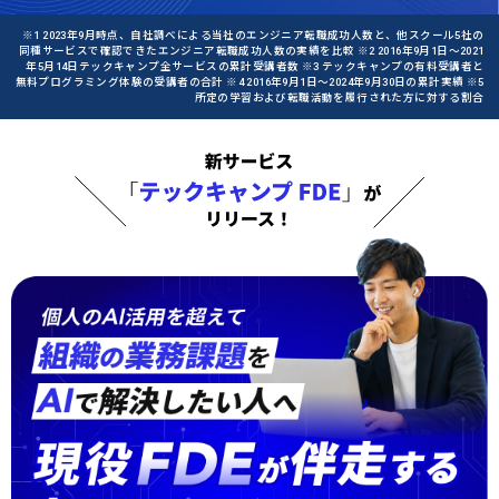
※1 2023年9月時点、自社調べによる当社のエンジニア転職成功人数と、他スクール5社の
同種サービスで確認できたエンジニア転職成功人数の実績を比較 ※2 2016年9月1日〜2021
年5月14日テックキャンプ全サービスの累計受講者数 ※3 テックキャンプの有料受講者と
無料プログラミング体験の受講者の合計 ※4 2016年9月1日〜2024年9月30日の累計実績 ※5
所定の学習および転職活動を履行された方に対する割合