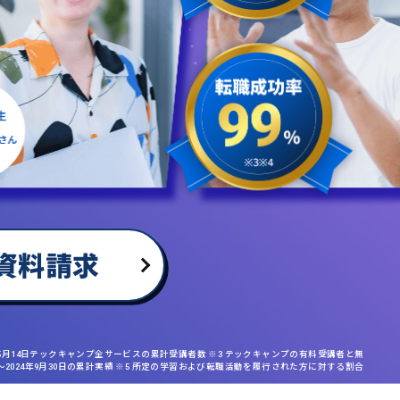
資料請求
年5月14日テックキャンプ全サービスの累計受講者数 ※3 テックキャンプの有料受講者と無
日〜2024年9月30日の累計実績 ※5 所定の学習および転職活動を履行された方に対する割合