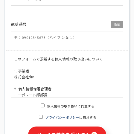
電話番号
任意
このフォームで頂戴する個人情報の取り扱いについて
1. 事業者
株式会社div
2. 個人情報保護管理者
コーポレート部部長
連絡先:メールアドレス:privacy_policy@di-v.co.jp
個人情報の取り扱いに同意する
3. 個人情報の利用目的
プライバシーポリシー
に同意する
・ご請求された資料の送付のため
・本人(法人の場合は担当者)への連絡含むお問い合わせ対応の
ため