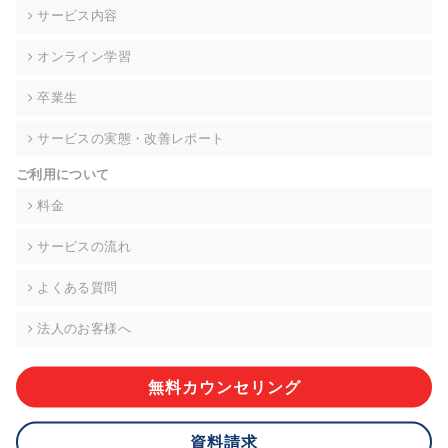
の契約を交わし、適切な管理を実施させます。
サービス内容
6. 個人情報の開示等の請求 ご本人様は、当社に対してご自身の
オンライン学習
個人情報の開示等(利用目的の通知、開示、内容の訂正・追加・
削除、利用の停止または消去、第三者への提供の停止)に関し
卒業生
て、下記の当社問合わせ窓口に申し出ることができます。その
際、当社はお客様ご本人を確認させていただいたうえで、合理
サービスの実態・改善レポート
的な期間内に対応いたします。ただし、申請が本人確認が不可
能な場合や、個人情報保護法の定める要件を満たさない場合等
ご利用について
により、ご希望に添えない場合があります。 なお、アクセスロ
グなどの個人情報以外の情報については、原則として開示等は
料金
いたしません。
サービスの流れ
【お問合せ窓口】
株式会社div 個人情報問合せ窓口
よくある質問
〒107-0052 東京都港区赤坂8-4-14 青山タワープレイス6階
メールアドレス:privacy_policy@di-v.co.jp
法人のお客様へ
7. 個人情報を提供されることの任意性について
ご本人様が当社に個人情報を提供されるかどうかは任意による
無料カウンセリング
ものです。 ただし、必要な項目をいただけない場合、適切な対
応ができない場合があります。
資料請求