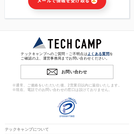
メールで情報を受け取る
・本サービス及び本サービスに関連する情報(当社及び第三者の
サービス又は商品等の広告配信・宣伝を含みますが、それらに
限定されません)の提供又はそれらに関する連絡のため
・メールマガジンその他の情報の送信
・本人(法人の場合は担当者)の行動、性別、当社ウェブサイト
内のアクセス履歴などを用いた広告の配信
・個人(法人の場合は担当者)を識別できない形式に加工した統
計情報の作成および利用
・上記の利用目的に付随する目的
テックキャンプへのご質問・ご不明点は
よくある質問
を
※上記の利用目的に基づいた本人への連絡及び配信について
ご確認の上、運営事務局までお問い合わせください。
は、電子メール等の電子媒体を含みます。
お問い合わせ
4. 個人情報の第三者提供
当社の担当者等及び本サービス利用者同士がコミュニケーショ
※通常、ご連絡をいただいた後、2営業日以内に返信いたします。
ンをとるために、氏名等の一部の情報をサービス内で使用する
※現在、電話でのお問い合わせの窓口は設けておりません。
チャットツールで発信することにより、本サービスの他の利用
者等に提供することがあります。
5. 個人情報取扱いの委託
当社は事業運営上、前項利用目的の範囲に限って個人情報を外
部に委託することがあります。この場合、個人情報保護水準の
高い委託先を選定し、個人情報の適正管理・機密保持について
テックキャンプについて