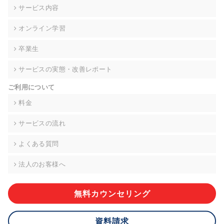
の契約を交わし、適切な管理を実施させます。
サービス内容
6. 個人情報の開示等の請求 ご本人様は、当社に対してご自身の
オンライン学習
個人情報の開示等(利用目的の通知、開示、内容の訂正・追加・
削除、利用の停止または消去、第三者への提供の停止)に関し
卒業生
て、下記の当社問合わせ窓口に申し出ることができます。その
際、当社はお客様ご本人を確認させていただいたうえで、合理
サービスの実態・改善レポート
的な期間内に対応いたします。ただし、申請が本人確認が不可
能な場合や、個人情報保護法の定める要件を満たさない場合等
ご利用について
により、ご希望に添えない場合があります。 なお、アクセスロ
グなどの個人情報以外の情報については、原則として開示等は
料金
いたしません。
サービスの流れ
【お問合せ窓口】
株式会社div 個人情報問合せ窓口
よくある質問
〒107-0052 東京都港区赤坂8-4-14 青山タワープレイス6階
メールアドレス:privacy_policy@di-v.co.jp
法人のお客様へ
7. 個人情報を提供されることの任意性について
ご本人様が当社に個人情報を提供されるかどうかは任意による
無料カウンセリング
ものです。 ただし、必要な項目をいただけない場合、適切な対
応ができない場合があります。
資料請求