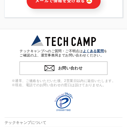
メールで情報を受け取る
・本サービス及び本サービスに関連する情報(当社及び第三者の
サービス又は商品等の広告配信・宣伝を含みますが、それらに
限定されません)の提供又はそれらに関する連絡のため
・メールマガジンその他の情報の送信
・本人(法人の場合は担当者)の行動、性別、当社ウェブサイト
内のアクセス履歴などを用いた広告の配信
・個人(法人の場合は担当者)を識別できない形式に加工した統
計情報の作成および利用
・上記の利用目的に付随する目的
テックキャンプへのご質問・ご不明点は
よくある質問
を
※上記の利用目的に基づいた本人への連絡及び配信について
ご確認の上、運営事務局までお問い合わせください。
は、電子メール等の電子媒体を含みます。
お問い合わせ
4. 個人情報の第三者提供
当社の担当者等及び本サービス利用者同士がコミュニケーショ
※通常、ご連絡をいただいた後、2営業日以内に返信いたします。
ンをとるために、氏名等の一部の情報をサービス内で使用する
※現在、電話でのお問い合わせの窓口は設けておりません。
チャットツールで発信することにより、本サービスの他の利用
者等に提供することがあります。
5. 個人情報取扱いの委託
当社は事業運営上、前項利用目的の範囲に限って個人情報を外
部に委託することがあります。この場合、個人情報保護水準の
高い委託先を選定し、個人情報の適正管理・機密保持について
テックキャンプについて