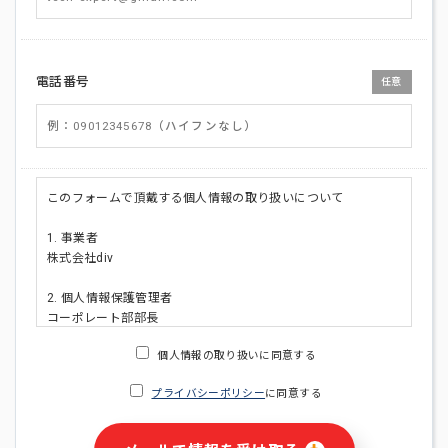
電話番号
任意
このフォームで頂戴する個人情報の取り扱いについて
1. 事業者
株式会社div
2. 個人情報保護管理者
コーポレート部部長
連絡先:メールアドレス:privacy_policy@di-v.co.jp
個人情報の取り扱いに同意する
3. 個人情報の利用目的
プライバシーポリシー
に同意する
・ご請求された資料の送付のため
・本人(法人の場合は担当者)への連絡含むお問い合わせ対応の
ため