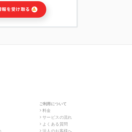
に関連する情報(当社及び第三者のサー
情報を受け取る
宣伝を含みますが、それらに限定されま
する連絡のため
報の送信
の行動、性別、当社ウェブサイト内のア
の配信
を識別できない形式に加工した統計情報
目的
本人への連絡及び配信については、電子
す。
ス利用者同士がコミュニケーションをと
報をサービス内で使用するチャットツー
サービスの他の利用者等に提供すること
ご利用について
料金
サービスの流れ
目的の範囲に限って個人情報を外部に委
場合、個人情報保護水準の高い委託先を
よくある質問
・機密保持についての契約を交わし、適
ト
法人のお客様へ