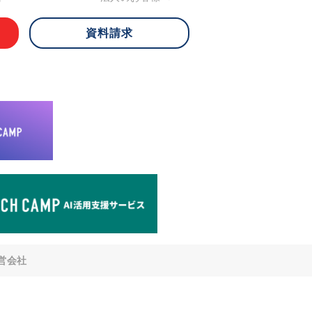
資料請求
 ご本人様は、当社に対してご自身の個人
知、開示、内容の訂正・追加・削除、利
への提供の停止)に関して、下記の当社
ができます。その際、当社はお客様ご本
えで、合理的な期間内に対応いたしま
が不可能な場合や、個人情報保護法の定
により、ご希望に添えない場合がありま
どの個人情報以外の情報については、原則
。
窓口
8-4-14 青山タワープレイス6階
di-v.co.jp
との任意性について
提供されるかどうかは任意によるもので
営会社
いただけない場合、適切な対応ができな