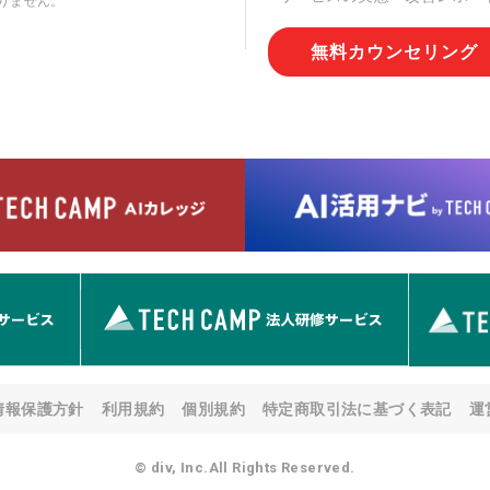
りません。
切な管理を実施させます。
無料カウンセリング
6. 個人情報の開示等の請求
情報の開示等(利用目的の通
用の停止または消去、第三者
問合わせ窓口に申し出ること
人を確認させていただいたう
す。ただし、申請が本人確認
める要件を満たさない場合等
す。 なお、アクセスログな
として開示等はいたしません
【お問合せ窓口】
株式会社div 個人情報問合せ
〒107-0052 東京都港区赤坂
メールアドレス:privacy_policy@
7. 個人情報を提供されるこ
ご本人様が当社に個人情報を
情報保護方針
利用規約
個別規約
特定商取引法に基づく表記
運
す。 ただし、必要な項目を
い場合があります。
© div, Inc.All Rights Reserved.