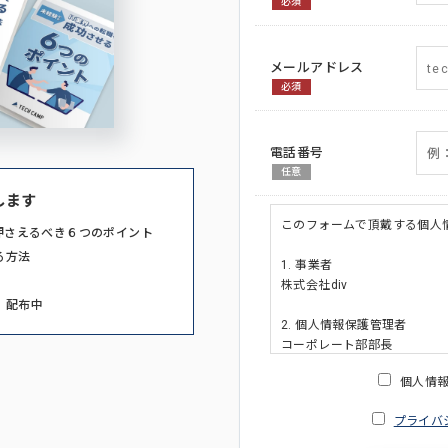
必須
メールアドレス
必須
電話番号
任意
します
このフォームで頂戴する個人
押さえるべき６つのポイント
る方法
1. 事業者
株式会社div
」配布中
2. 個人情報保護管理者
コーポレート部部長
連絡先:メールアドレス:privacy_po
個人情
3. 個人情報の利用目的
プライバ
・ご請求された資料の送付の
・本人(法人の場合は担当者)