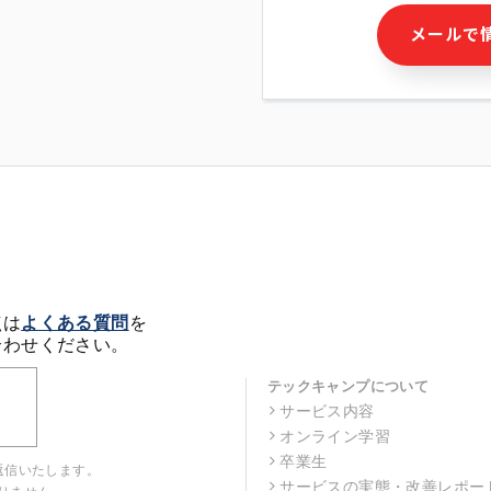
・本サービス及び本サービス
メールで
ビス又は商品等の広告配信・
せん)の提供又はそれらに関
・メールマガジンその他の情
・本人(法人の場合は担当者)
クセス履歴などを用いた広告
・個人(法人の場合は担当者)
の作成および利用
・上記の利用目的に付随する
※上記の利用目的に基づいた
メール等の電子媒体を含みま
4. 個人情報の第三者提供
当社の担当者等及び本サービ
点は
よくある質問
を
るために、氏名等の一部の情
合わせください。
ルで発信することにより、本
があります。
テックキャンプについて
サービス内容
5. 個人情報取扱いの委託
オンライン学習
当社は事業運営上、前項利用
託することがあります。この
卒業生
返信いたします。
選定し、個人情報の適正管理
サービスの実態・改善レポー