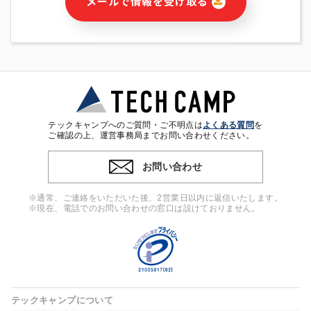
メールで情報を受け取る
・本サービス及び本サービスに関連する情報(当社及び第三者の
サービス又は商品等の広告配信・宣伝を含みますが、それらに
限定されません)の提供又はそれらに関する連絡のため
・メールマガジンその他の情報の送信
・本人(法人の場合は担当者)の行動、性別、当社ウェブサイト
内のアクセス履歴などを用いた広告の配信
・個人(法人の場合は担当者)を識別できない形式に加工した統
計情報の作成および利用
・上記の利用目的に付随する目的
テックキャンプへのご質問・ご不明点は
よくある質問
を
※上記の利用目的に基づいた本人への連絡及び配信について
ご確認の上、運営事務局までお問い合わせください。
は、電子メール等の電子媒体を含みます。
お問い合わせ
4. 個人情報の第三者提供
当社の担当者等及び本サービス利用者同士がコミュニケーショ
※通常、ご連絡をいただいた後、2営業日以内に返信いたします。
ンをとるために、氏名等の一部の情報をサービス内で使用する
※現在、電話でのお問い合わせの窓口は設けておりません。
チャットツールで発信することにより、本サービスの他の利用
者等に提供することがあります。
5. 個人情報取扱いの委託
当社は事業運営上、前項利用目的の範囲に限って個人情報を外
部に委託することがあります。この場合、個人情報保護水準の
高い委託先を選定し、個人情報の適正管理・機密保持について
テックキャンプについて