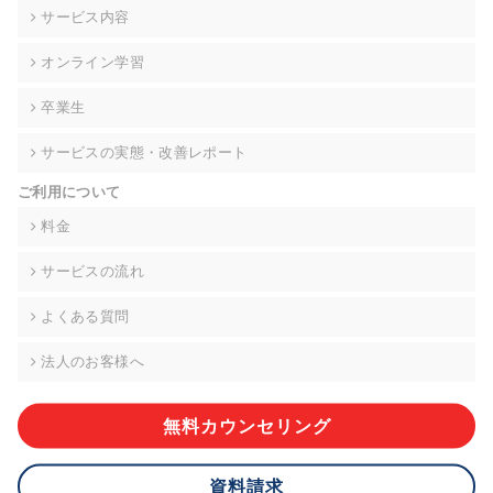
の契約を交わし、適切な管理を実施させます。
サービス内容
6. 個人情報の開示等の請求 ご本人様は、当社に対してご自身の
オンライン学習
個人情報の開示等(利用目的の通知、開示、内容の訂正・追加・
削除、利用の停止または消去、第三者への提供の停止)に関し
卒業生
て、下記の当社問合わせ窓口に申し出ることができます。その
際、当社はお客様ご本人を確認させていただいたうえで、合理
サービスの実態・改善レポート
的な期間内に対応いたします。ただし、申請が本人確認が不可
能な場合や、個人情報保護法の定める要件を満たさない場合等
ご利用について
により、ご希望に添えない場合があります。 なお、アクセスロ
グなどの個人情報以外の情報については、原則として開示等は
料金
いたしません。
サービスの流れ
【お問合せ窓口】
株式会社div 個人情報問合せ窓口
よくある質問
〒107-0052 東京都港区赤坂8-4-14 青山タワープレイス6階
メールアドレス:privacy_policy@di-v.co.jp
法人のお客様へ
7. 個人情報を提供されることの任意性について
ご本人様が当社に個人情報を提供されるかどうかは任意による
無料カウンセリング
ものです。 ただし、必要な項目をいただけない場合、適切な対
応ができない場合があります。
資料請求