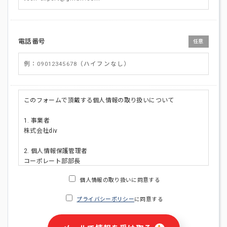
電話番号
任意
このフォームで頂戴する個人情報の取り扱いについて
1. 事業者
株式会社div
2. 個人情報保護管理者
コーポレート部部長
連絡先:メールアドレス:privacy_policy@di-v.co.jp
個人情報の取り扱いに同意する
3. 個人情報の利用目的
プライバシーポリシー
に同意する
・ご請求された資料の送付のため
・本人(法人の場合は担当者)への連絡含むお問い合わせ対応の
ため