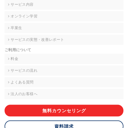
の契約を交わし、適切な管理を実施させます。
サービス内容
6. 個人情報の開示等の請求 ご本人様は、当社に対してご自身の
オンライン学習
個人情報の開示等(利用目的の通知、開示、内容の訂正・追加・
削除、利用の停止または消去、第三者への提供の停止)に関し
卒業生
て、下記の当社問合わせ窓口に申し出ることができます。その
際、当社はお客様ご本人を確認させていただいたうえで、合理
サービスの実態・改善レポート
的な期間内に対応いたします。ただし、申請が本人確認が不可
能な場合や、個人情報保護法の定める要件を満たさない場合等
ご利用について
により、ご希望に添えない場合があります。 なお、アクセスロ
グなどの個人情報以外の情報については、原則として開示等は
料金
いたしません。
サービスの流れ
【お問合せ窓口】
株式会社div 個人情報問合せ窓口
よくある質問
〒107-0052 東京都港区赤坂8-4-14 青山タワープレイス6階
メールアドレス:privacy_policy@di-v.co.jp
法人のお客様へ
7. 個人情報を提供されることの任意性について
ご本人様が当社に個人情報を提供されるかどうかは任意による
無料カウンセリング
ものです。 ただし、必要な項目をいただけない場合、適切な対
応ができない場合があります。
資料請求