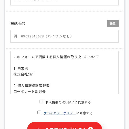
電話番号
任意
このフォームで頂戴する個人情報の取り扱いについて
1. 事業者
株式会社div
2. 個人情報保護管理者
コーポレート部部長
連絡先:メールアドレス:privacy_policy@di-v.co.jp
個人情報の取り扱いに同意する
3. 個人情報の利用目的
プライバシーポリシー
に同意する
・ご請求された資料の送付のため
・本人(法人の場合は担当者)への連絡含むお問い合わせ対応の
ため