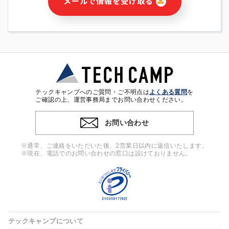
メールで情報を受け取る
・本サービス及び本サービスに関連する情報(当社及び第三者の
サービス又は商品等の広告配信・宣伝を含みますが、それらに
限定されません)の提供又はそれらに関する連絡のため
・メールマガジンその他の情報の送信
・本人(法人の場合は担当者)の行動、性別、当社ウェブサイト
内のアクセス履歴などを用いた広告の配信
・個人(法人の場合は担当者)を識別できない形式に加工した統
計情報の作成および利用
・上記の利用目的に付随する目的
テックキャンプへのご質問・ご不明点は
よくある質問
を
※上記の利用目的に基づいた本人への連絡及び配信について
ご確認の上、運営事務局までお問い合わせください。
は、電子メール等の電子媒体を含みます。
お問い合わせ
4. 個人情報の第三者提供
当社の担当者等及び本サービス利用者同士がコミュニケーショ
※通常、ご連絡をいただいた後、2営業日以内に返信いたします。
ンをとるために、氏名等の一部の情報をサービス内で使用する
※現在、電話でのお問い合わせの窓口は設けておりません。
チャットツールで発信することにより、本サービスの他の利用
者等に提供することがあります。
5. 個人情報取扱いの委託
当社は事業運営上、前項利用目的の範囲に限って個人情報を外
部に委託することがあります。この場合、個人情報保護水準の
高い委託先を選定し、個人情報の適正管理・機密保持について
テックキャンプについて