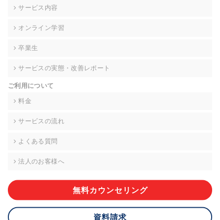
の契約を交わし、適切な管理を実施させます。
サービス内容
6. 個人情報の開示等の請求 ご本人様は、当社に対してご自身の
オンライン学習
個人情報の開示等(利用目的の通知、開示、内容の訂正・追加・
削除、利用の停止または消去、第三者への提供の停止)に関し
卒業生
て、下記の当社問合わせ窓口に申し出ることができます。その
際、当社はお客様ご本人を確認させていただいたうえで、合理
サービスの実態・改善レポート
的な期間内に対応いたします。ただし、申請が本人確認が不可
能な場合や、個人情報保護法の定める要件を満たさない場合等
ご利用について
により、ご希望に添えない場合があります。 なお、アクセスロ
グなどの個人情報以外の情報については、原則として開示等は
料金
いたしません。
サービスの流れ
【お問合せ窓口】
株式会社div 個人情報問合せ窓口
よくある質問
〒107-0052 東京都港区赤坂8-4-14 青山タワープレイス6階
メールアドレス:privacy_policy@di-v.co.jp
法人のお客様へ
7. 個人情報を提供されることの任意性について
ご本人様が当社に個人情報を提供されるかどうかは任意による
無料カウンセリング
ものです。 ただし、必要な項目をいただけない場合、適切な対
応ができない場合があります。
資料請求