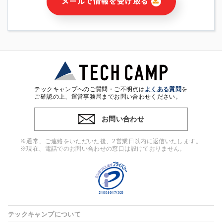
メールで情報を受け取る
・本サービス及び本サービスに関連する情報(当社及び第三者の
サービス又は商品等の広告配信・宣伝を含みますが、それらに
限定されません)の提供又はそれらに関する連絡のため
・メールマガジンその他の情報の送信
・本人(法人の場合は担当者)の行動、性別、当社ウェブサイト
内のアクセス履歴などを用いた広告の配信
・個人(法人の場合は担当者)を識別できない形式に加工した統
計情報の作成および利用
・上記の利用目的に付随する目的
テックキャンプへのご質問・ご不明点は
よくある質問
を
※上記の利用目的に基づいた本人への連絡及び配信について
ご確認の上、運営事務局までお問い合わせください。
は、電子メール等の電子媒体を含みます。
お問い合わせ
4. 個人情報の第三者提供
当社の担当者等及び本サービス利用者同士がコミュニケーショ
※通常、ご連絡をいただいた後、2営業日以内に返信いたします。
ンをとるために、氏名等の一部の情報をサービス内で使用する
※現在、電話でのお問い合わせの窓口は設けておりません。
チャットツールで発信することにより、本サービスの他の利用
者等に提供することがあります。
5. 個人情報取扱いの委託
当社は事業運営上、前項利用目的の範囲に限って個人情報を外
部に委託することがあります。この場合、個人情報保護水準の
高い委託先を選定し、個人情報の適正管理・機密保持について
テックキャンプについて