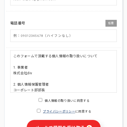
電話番号
任意
このフォームで頂戴する個人情報の取り扱いについて
1. 事業者
株式会社div
2. 個人情報保護管理者
コーポレート部部長
連絡先:メールアドレス:privacy_policy@di-v.co.jp
個人情報の取り扱いに同意する
3. 個人情報の利用目的
プライバシーポリシー
に同意する
・ご請求された資料の送付のため
・本人(法人の場合は担当者)への連絡含むお問い合わせ対応の
ため