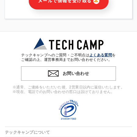
メールで情報を受け取る
・本サービス及び本サービスに関連する情報(当社及び第三者の
サービス又は商品等の広告配信・宣伝を含みますが、それらに
限定されません)の提供又はそれらに関する連絡のため
・メールマガジンその他の情報の送信
・本人(法人の場合は担当者)の行動、性別、当社ウェブサイト
内のアクセス履歴などを用いた広告の配信
・個人(法人の場合は担当者)を識別できない形式に加工した統
計情報の作成および利用
・上記の利用目的に付随する目的
テックキャンプへのご質問・ご不明点は
よくある質問
を
※上記の利用目的に基づいた本人への連絡及び配信について
ご確認の上、運営事務局までお問い合わせください。
は、電子メール等の電子媒体を含みます。
お問い合わせ
4. 個人情報の第三者提供
当社の担当者等及び本サービス利用者同士がコミュニケーショ
※通常、ご連絡をいただいた後、2営業日以内に返信いたします。
ンをとるために、氏名等の一部の情報をサービス内で使用する
※現在、電話でのお問い合わせの窓口は設けておりません。
チャットツールで発信することにより、本サービスの他の利用
者等に提供することがあります。
5. 個人情報取扱いの委託
当社は事業運営上、前項利用目的の範囲に限って個人情報を外
部に委託することがあります。この場合、個人情報保護水準の
高い委託先を選定し、個人情報の適正管理・機密保持について
テックキャンプについて