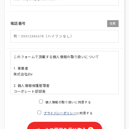
電話番号
任意
このフォームで頂戴する個人情報の取り扱いについて
1. 事業者
株式会社div
2. 個人情報保護管理者
コーポレート部部長
連絡先:メールアドレス:privacy_policy@di-v.co.jp
個人情報の取り扱いに同意する
3. 個人情報の利用目的
プライバシーポリシー
に同意する
・ご請求された資料の送付のため
・本人(法人の場合は担当者)への連絡含むお問い合わせ対応の
ため