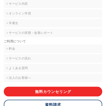
の契約を交わし、適切な管理を実施させます。
サービス内容
6. 個人情報の開示等の請求 ご本人様は、当社に対してご自身の
オンライン学習
個人情報の開示等(利用目的の通知、開示、内容の訂正・追加・
削除、利用の停止または消去、第三者への提供の停止)に関し
卒業生
て、下記の当社問合わせ窓口に申し出ることができます。その
際、当社はお客様ご本人を確認させていただいたうえで、合理
サービスの実態・改善レポート
的な期間内に対応いたします。ただし、申請が本人確認が不可
能な場合や、個人情報保護法の定める要件を満たさない場合等
ご利用について
により、ご希望に添えない場合があります。 なお、アクセスロ
グなどの個人情報以外の情報については、原則として開示等は
料金
いたしません。
サービスの流れ
【お問合せ窓口】
株式会社div 個人情報問合せ窓口
よくある質問
〒107-0052 東京都港区赤坂8-4-14 青山タワープレイス6階
メールアドレス:privacy_policy@di-v.co.jp
法人のお客様へ
7. 個人情報を提供されることの任意性について
ご本人様が当社に個人情報を提供されるかどうかは任意による
無料カウンセリング
ものです。 ただし、必要な項目をいただけない場合、適切な対
応ができない場合があります。
資料請求