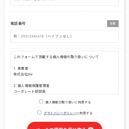
電話番号
任意
このフォームで頂戴する個人情報の取り扱いについて
1. 事業者
株式会社div
2. 個人情報保護管理者
コーポレート部部長
連絡先:メールアドレス:privacy_policy@di-v.co.jp
個人情報の取り扱いに同意する
3. 個人情報の利用目的
プライバシーポリシー
に同意する
・ご請求された資料の送付のため
・本人(法人の場合は担当者)への連絡含むお問い合わせ対応の
ため