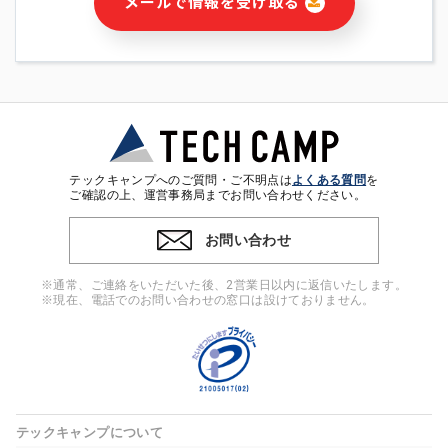
メールで情報を受け取る
・本サービス及び本サービスに関連する情報(当社及び第三者の
サービス又は商品等の広告配信・宣伝を含みますが、それらに
限定されません)の提供又はそれらに関する連絡のため
・メールマガジンその他の情報の送信
・本人(法人の場合は担当者)の行動、性別、当社ウェブサイト
内のアクセス履歴などを用いた広告の配信
・個人(法人の場合は担当者)を識別できない形式に加工した統
計情報の作成および利用
・上記の利用目的に付随する目的
テックキャンプへのご質問・ご不明点は
よくある質問
を
※上記の利用目的に基づいた本人への連絡及び配信について
ご確認の上、運営事務局までお問い合わせください。
は、電子メール等の電子媒体を含みます。
お問い合わせ
4. 個人情報の第三者提供
当社の担当者等及び本サービス利用者同士がコミュニケーショ
※通常、ご連絡をいただいた後、2営業日以内に返信いたします。
ンをとるために、氏名等の一部の情報をサービス内で使用する
※現在、電話でのお問い合わせの窓口は設けておりません。
チャットツールで発信することにより、本サービスの他の利用
者等に提供することがあります。
5. 個人情報取扱いの委託
当社は事業運営上、前項利用目的の範囲に限って個人情報を外
部に委託することがあります。この場合、個人情報保護水準の
高い委託先を選定し、個人情報の適正管理・機密保持について
テックキャンプについて