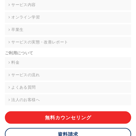
の契約を交わし、適切な管理を実施させます。
サービス内容
6. 個人情報の開示等の請求 ご本人様は、当社に対してご自身の
オンライン学習
個人情報の開示等(利用目的の通知、開示、内容の訂正・追加・
削除、利用の停止または消去、第三者への提供の停止)に関し
卒業生
て、下記の当社問合わせ窓口に申し出ることができます。その
際、当社はお客様ご本人を確認させていただいたうえで、合理
サービスの実態・改善レポート
的な期間内に対応いたします。ただし、申請が本人確認が不可
能な場合や、個人情報保護法の定める要件を満たさない場合等
ご利用について
により、ご希望に添えない場合があります。 なお、アクセスロ
グなどの個人情報以外の情報については、原則として開示等は
料金
いたしません。
サービスの流れ
【お問合せ窓口】
株式会社div 個人情報問合せ窓口
よくある質問
〒107-0052 東京都港区赤坂8-4-14 青山タワープレイス6階
メールアドレス:privacy_policy@di-v.co.jp
法人のお客様へ
7. 個人情報を提供されることの任意性について
ご本人様が当社に個人情報を提供されるかどうかは任意による
無料カウンセリング
ものです。 ただし、必要な項目をいただけない場合、適切な対
応ができない場合があります。
資料請求