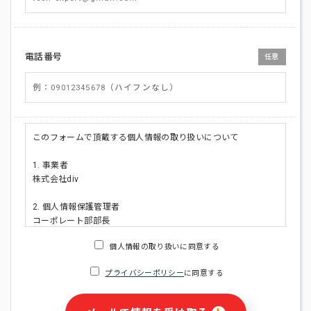
電話番号
任意
このフォームで頂戴する個人情報の取り扱いについて
1. 事業者
株式会社div
2. 個人情報保護管理者
コーポレート部部長
連絡先:メールアドレス:privacy_policy@di-v.co.jp
個人情報の取り扱いに同意する
3. 個人情報の利用目的
プライバシーポリシー
に同意する
・ご請求された資料の送付のため
・本人(法人の場合は担当者)への連絡含むお問い合わせ対応の
ため