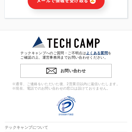
メールで情報を受け取る
・本サービス及び本サービスに関連する情報(当社及び第三者の
サービス又は商品等の広告配信・宣伝を含みますが、それらに
限定されません)の提供又はそれらに関する連絡のため
・メールマガジンその他の情報の送信
・本人(法人の場合は担当者)の行動、性別、当社ウェブサイト
内のアクセス履歴などを用いた広告の配信
・個人(法人の場合は担当者)を識別できない形式に加工した統
計情報の作成および利用
・上記の利用目的に付随する目的
テックキャンプへのご質問・ご不明点は
よくある質問
を
※上記の利用目的に基づいた本人への連絡及び配信について
ご確認の上、運営事務局までお問い合わせください。
は、電子メール等の電子媒体を含みます。
お問い合わせ
4. 個人情報の第三者提供
当社の担当者等及び本サービス利用者同士がコミュニケーショ
※通常、ご連絡をいただいた後、2営業日以内に返信いたします。
ンをとるために、氏名等の一部の情報をサービス内で使用する
※現在、電話でのお問い合わせの窓口は設けておりません。
チャットツールで発信することにより、本サービスの他の利用
者等に提供することがあります。
5. 個人情報取扱いの委託
当社は事業運営上、前項利用目的の範囲に限って個人情報を外
部に委託することがあります。この場合、個人情報保護水準の
高い委託先を選定し、個人情報の適正管理・機密保持について
テックキャンプについて