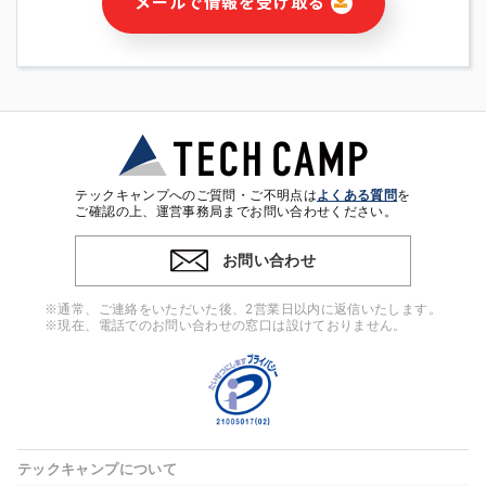
メールで情報を受け取る
・本サービス及び本サービスに関連する情報(当社及び第三者の
サービス又は商品等の広告配信・宣伝を含みますが、それらに
限定されません)の提供又はそれらに関する連絡のため
・メールマガジンその他の情報の送信
・本人(法人の場合は担当者)の行動、性別、当社ウェブサイト
内のアクセス履歴などを用いた広告の配信
・個人(法人の場合は担当者)を識別できない形式に加工した統
計情報の作成および利用
・上記の利用目的に付随する目的
テックキャンプへのご質問・ご不明点は
よくある質問
を
※上記の利用目的に基づいた本人への連絡及び配信について
ご確認の上、運営事務局までお問い合わせください。
は、電子メール等の電子媒体を含みます。
お問い合わせ
4. 個人情報の第三者提供
当社の担当者等及び本サービス利用者同士がコミュニケーショ
※通常、ご連絡をいただいた後、2営業日以内に返信いたします。
ンをとるために、氏名等の一部の情報をサービス内で使用する
※現在、電話でのお問い合わせの窓口は設けておりません。
チャットツールで発信することにより、本サービスの他の利用
者等に提供することがあります。
5. 個人情報取扱いの委託
当社は事業運営上、前項利用目的の範囲に限って個人情報を外
部に委託することがあります。この場合、個人情報保護水準の
高い委託先を選定し、個人情報の適正管理・機密保持について
テックキャンプについて