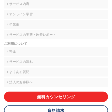
の契約を交わし、適切な管理を実施させます。
サービス内容
6. 個人情報の開示等の請求 ご本人様は、当社に対してご自身の
オンライン学習
個人情報の開示等(利用目的の通知、開示、内容の訂正・追加・
削除、利用の停止または消去、第三者への提供の停止)に関し
卒業生
て、下記の当社問合わせ窓口に申し出ることができます。その
際、当社はお客様ご本人を確認させていただいたうえで、合理
サービスの実態・改善レポート
的な期間内に対応いたします。ただし、申請が本人確認が不可
能な場合や、個人情報保護法の定める要件を満たさない場合等
ご利用について
により、ご希望に添えない場合があります。 なお、アクセスロ
グなどの個人情報以外の情報については、原則として開示等は
料金
いたしません。
サービスの流れ
【お問合せ窓口】
株式会社div 個人情報問合せ窓口
よくある質問
〒107-0052 東京都港区赤坂8-4-14 青山タワープレイス6階
メールアドレス:privacy_policy@di-v.co.jp
法人のお客様へ
7. 個人情報を提供されることの任意性について
ご本人様が当社に個人情報を提供されるかどうかは任意による
無料カウンセリング
ものです。 ただし、必要な項目をいただけない場合、適切な対
応ができない場合があります。
資料請求