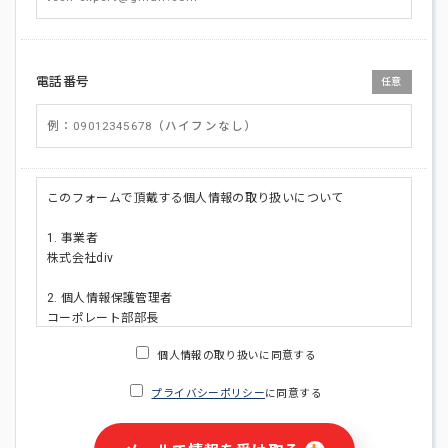
電話番号
任意
このフォームで頂戴する個人情報の取り扱いについて
1. 事業者
株式会社div
2. 個人情報保護管理者
コーポレート部部長
連絡先:メールアドレス:privacy_policy@di-v.co.jp
個人情報の取り扱いに同意する
3. 個人情報の利用目的
プライバシーポリシー
に同意する
・ご請求された資料の送付のため
・本人(法人の場合は担当者)への連絡含むお問い合わせ対応の
ため