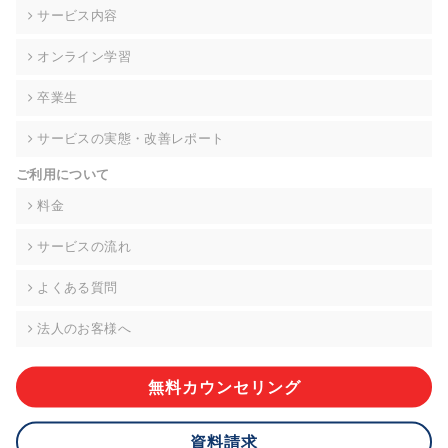
の契約を交わし、適切な管理を実施させます。
サービス内容
6. 個人情報の開示等の請求 ご本人様は、当社に対してご自身の
オンライン学習
個人情報の開示等(利用目的の通知、開示、内容の訂正・追加・
削除、利用の停止または消去、第三者への提供の停止)に関し
卒業生
て、下記の当社問合わせ窓口に申し出ることができます。その
際、当社はお客様ご本人を確認させていただいたうえで、合理
サービスの実態・改善レポート
的な期間内に対応いたします。ただし、申請が本人確認が不可
能な場合や、個人情報保護法の定める要件を満たさない場合等
ご利用について
により、ご希望に添えない場合があります。 なお、アクセスロ
グなどの個人情報以外の情報については、原則として開示等は
料金
いたしません。
サービスの流れ
【お問合せ窓口】
株式会社div 個人情報問合せ窓口
よくある質問
〒107-0052 東京都港区赤坂8-4-14 青山タワープレイス6階
メールアドレス:privacy_policy@di-v.co.jp
法人のお客様へ
7. 個人情報を提供されることの任意性について
ご本人様が当社に個人情報を提供されるかどうかは任意による
無料カウンセリング
ものです。 ただし、必要な項目をいただけない場合、適切な対
応ができない場合があります。
資料請求