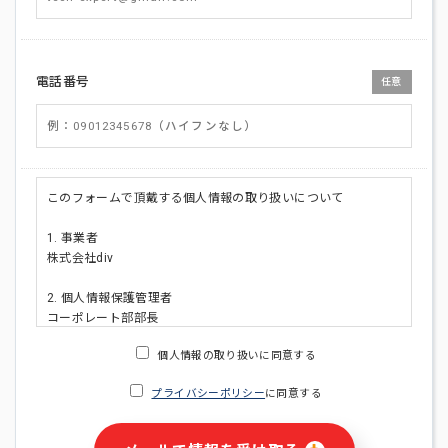
電話番号
任意
このフォームで頂戴する個人情報の取り扱いについて
1. 事業者
株式会社div
2. 個人情報保護管理者
コーポレート部部長
連絡先:メールアドレス:privacy_policy@di-v.co.jp
個人情報の取り扱いに同意する
3. 個人情報の利用目的
プライバシーポリシー
に同意する
・ご請求された資料の送付のため
・本人(法人の場合は担当者)への連絡含むお問い合わせ対応の
ため