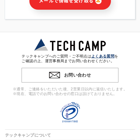
メールで情報を受け取る
・本サービス及び本サービスに関連する情報(当社及び第三者の
サービス又は商品等の広告配信・宣伝を含みますが、それらに
限定されません)の提供又はそれらに関する連絡のため
・メールマガジンその他の情報の送信
・本人(法人の場合は担当者)の行動、性別、当社ウェブサイト
内のアクセス履歴などを用いた広告の配信
・個人(法人の場合は担当者)を識別できない形式に加工した統
計情報の作成および利用
・上記の利用目的に付随する目的
テックキャンプへのご質問・ご不明点は
よくある質問
を
※上記の利用目的に基づいた本人への連絡及び配信について
ご確認の上、運営事務局までお問い合わせください。
は、電子メール等の電子媒体を含みます。
お問い合わせ
4. 個人情報の第三者提供
当社の担当者等及び本サービス利用者同士がコミュニケーショ
※通常、ご連絡をいただいた後、2営業日以内に返信いたします。
ンをとるために、氏名等の一部の情報をサービス内で使用する
※現在、電話でのお問い合わせの窓口は設けておりません。
チャットツールで発信することにより、本サービスの他の利用
者等に提供することがあります。
5. 個人情報取扱いの委託
当社は事業運営上、前項利用目的の範囲に限って個人情報を外
部に委託することがあります。この場合、個人情報保護水準の
高い委託先を選定し、個人情報の適正管理・機密保持について
テックキャンプについて