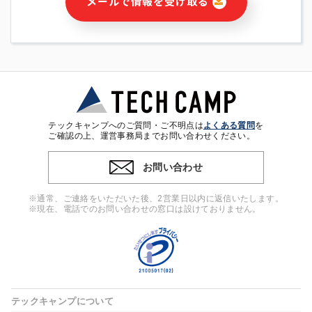
メールで情報を受け取る
・本サービス及び本サービスに関連する情報(当社及び第三者の
サービス又は商品等の広告配信・宣伝を含みますが、それらに
限定されません)の提供又はそれらに関する連絡のため
・メールマガジンその他の情報の送信
・本人(法人の場合は担当者)の行動、性別、当社ウェブサイト
内のアクセス履歴などを用いた広告の配信
・個人(法人の場合は担当者)を識別できない形式に加工した統
計情報の作成および利用
・上記の利用目的に付随する目的
テックキャンプへのご質問・ご不明点は
よくある質問
を
※上記の利用目的に基づいた本人への連絡及び配信について
ご確認の上、運営事務局までお問い合わせください。
は、電子メール等の電子媒体を含みます。
お問い合わせ
4. 個人情報の第三者提供
当社の担当者等及び本サービス利用者同士がコミュニケーショ
※通常、ご連絡をいただいた後、2営業日以内に返信いたします。
ンをとるために、氏名等の一部の情報をサービス内で使用する
※現在、電話でのお問い合わせの窓口は設けておりません。
チャットツールで発信することにより、本サービスの他の利用
者等に提供することがあります。
5. 個人情報取扱いの委託
当社は事業運営上、前項利用目的の範囲に限って個人情報を外
部に委託することがあります。この場合、個人情報保護水準の
高い委託先を選定し、個人情報の適正管理・機密保持について
テックキャンプについて