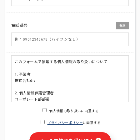
電話番号
任意
このフォームで頂戴する個人情報の取り扱いについて
1. 事業者
株式会社div
2. 個人情報保護管理者
コーポレート部部長
連絡先:メールアドレス:privacy_policy@di-v.co.jp
個人情報の取り扱いに同意する
3. 個人情報の利用目的
プライバシーポリシー
に同意する
・ご請求された資料の送付のため
・本人(法人の場合は担当者)への連絡含むお問い合わせ対応の
ため