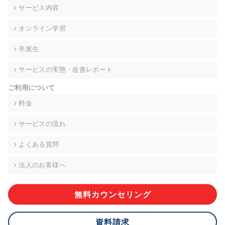
の契約を交わし、適切な管理を実施させます。
サービス内容
6. 個人情報の開示等の請求 ご本人様は、当社に対してご自身の
オンライン学習
個人情報の開示等(利用目的の通知、開示、内容の訂正・追加・
削除、利用の停止または消去、第三者への提供の停止)に関し
卒業生
て、下記の当社問合わせ窓口に申し出ることができます。その
際、当社はお客様ご本人を確認させていただいたうえで、合理
サービスの実態・改善レポート
的な期間内に対応いたします。ただし、申請が本人確認が不可
能な場合や、個人情報保護法の定める要件を満たさない場合等
ご利用について
により、ご希望に添えない場合があります。 なお、アクセスロ
グなどの個人情報以外の情報については、原則として開示等は
料金
いたしません。
サービスの流れ
【お問合せ窓口】
株式会社div 個人情報問合せ窓口
よくある質問
〒107-0052 東京都港区赤坂8-4-14 青山タワープレイス6階
メールアドレス:privacy_policy@di-v.co.jp
法人のお客様へ
7. 個人情報を提供されることの任意性について
ご本人様が当社に個人情報を提供されるかどうかは任意による
無料カウンセリング
ものです。 ただし、必要な項目をいただけない場合、適切な対
応ができない場合があります。
資料請求