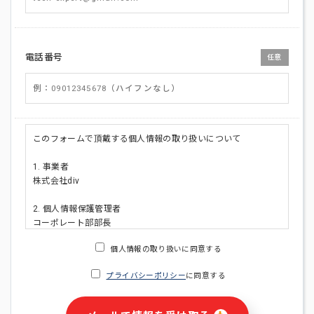
電話番号
任意
このフォームで頂戴する個人情報の取り扱いについて
1. 事業者
株式会社div
2. 個人情報保護管理者
コーポレート部部長
連絡先:メールアドレス:privacy_policy@di-v.co.jp
個人情報の取り扱いに同意する
3. 個人情報の利用目的
プライバシーポリシー
に同意する
・ご請求された資料の送付のため
・本人(法人の場合は担当者)への連絡含むお問い合わせ対応の
ため