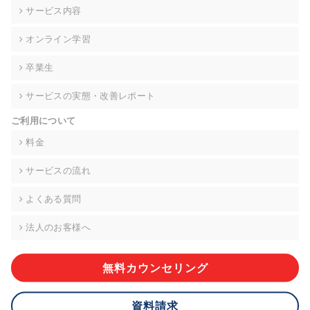
の契約を交わし、適切な管理を実施させます。
サービス内容
6. 個人情報の開示等の請求 ご本人様は、当社に対してご自身の
オンライン学習
個人情報の開示等(利用目的の通知、開示、内容の訂正・追加・
削除、利用の停止または消去、第三者への提供の停止)に関し
卒業生
て、下記の当社問合わせ窓口に申し出ることができます。その
際、当社はお客様ご本人を確認させていただいたうえで、合理
サービスの実態・改善レポート
的な期間内に対応いたします。ただし、申請が本人確認が不可
能な場合や、個人情報保護法の定める要件を満たさない場合等
ご利用について
により、ご希望に添えない場合があります。 なお、アクセスロ
グなどの個人情報以外の情報については、原則として開示等は
料金
いたしません。
サービスの流れ
【お問合せ窓口】
株式会社div 個人情報問合せ窓口
よくある質問
〒107-0052 東京都港区赤坂8-4-14 青山タワープレイス6階
メールアドレス:privacy_policy@di-v.co.jp
法人のお客様へ
7. 個人情報を提供されることの任意性について
ご本人様が当社に個人情報を提供されるかどうかは任意による
無料カウンセリング
ものです。 ただし、必要な項目をいただけない場合、適切な対
応ができない場合があります。
資料請求