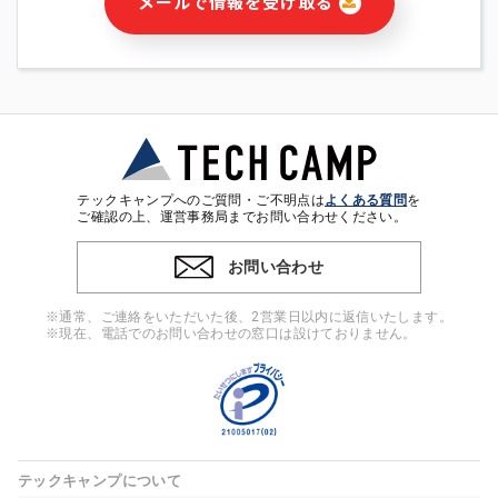
メールで情報を受け取る
・本サービス及び本サービスに関連する情報(当社及び第三者の
サービス又は商品等の広告配信・宣伝を含みますが、それらに
限定されません)の提供又はそれらに関する連絡のため
・メールマガジンその他の情報の送信
・本人(法人の場合は担当者)の行動、性別、当社ウェブサイト
内のアクセス履歴などを用いた広告の配信
・個人(法人の場合は担当者)を識別できない形式に加工した統
計情報の作成および利用
・上記の利用目的に付随する目的
テックキャンプへのご質問・ご不明点は
よくある質問
を
※上記の利用目的に基づいた本人への連絡及び配信について
ご確認の上、運営事務局までお問い合わせください。
は、電子メール等の電子媒体を含みます。
お問い合わせ
4. 個人情報の第三者提供
当社の担当者等及び本サービス利用者同士がコミュニケーショ
※通常、ご連絡をいただいた後、2営業日以内に返信いたします。
ンをとるために、氏名等の一部の情報をサービス内で使用する
※現在、電話でのお問い合わせの窓口は設けておりません。
チャットツールで発信することにより、本サービスの他の利用
者等に提供することがあります。
5. 個人情報取扱いの委託
当社は事業運営上、前項利用目的の範囲に限って個人情報を外
部に委託することがあります。この場合、個人情報保護水準の
高い委託先を選定し、個人情報の適正管理・機密保持について
テックキャンプについて