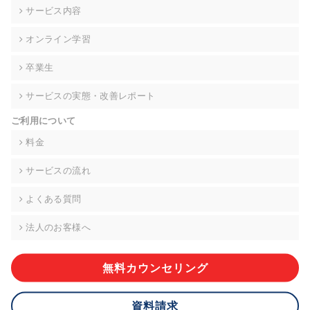
の契約を交わし、適切な管理を実施させます。
サービス内容
6. 個人情報の開示等の請求 ご本人様は、当社に対してご自身の
オンライン学習
個人情報の開示等(利用目的の通知、開示、内容の訂正・追加・
削除、利用の停止または消去、第三者への提供の停止)に関し
卒業生
て、下記の当社問合わせ窓口に申し出ることができます。その
際、当社はお客様ご本人を確認させていただいたうえで、合理
サービスの実態・改善レポート
的な期間内に対応いたします。ただし、申請が本人確認が不可
能な場合や、個人情報保護法の定める要件を満たさない場合等
ご利用について
により、ご希望に添えない場合があります。 なお、アクセスロ
グなどの個人情報以外の情報については、原則として開示等は
料金
いたしません。
サービスの流れ
【お問合せ窓口】
株式会社div 個人情報問合せ窓口
よくある質問
〒107-0052 東京都港区赤坂8-4-14 青山タワープレイス6階
メールアドレス:privacy_policy@di-v.co.jp
法人のお客様へ
7. 個人情報を提供されることの任意性について
ご本人様が当社に個人情報を提供されるかどうかは任意による
無料カウンセリング
ものです。 ただし、必要な項目をいただけない場合、適切な対
応ができない場合があります。
資料請求