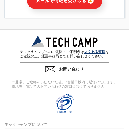
メールで情報を受け取る
・本サービス及び本サービスに関連する情報(当社及び第三者の
サービス又は商品等の広告配信・宣伝を含みますが、それらに
限定されません)の提供又はそれらに関する連絡のため
・メールマガジンその他の情報の送信
・本人(法人の場合は担当者)の行動、性別、当社ウェブサイト
内のアクセス履歴などを用いた広告の配信
・個人(法人の場合は担当者)を識別できない形式に加工した統
計情報の作成および利用
・上記の利用目的に付随する目的
テックキャンプへのご質問・ご不明点は
よくある質問
を
※上記の利用目的に基づいた本人への連絡及び配信について
ご確認の上、運営事務局までお問い合わせください。
は、電子メール等の電子媒体を含みます。
お問い合わせ
4. 個人情報の第三者提供
当社の担当者等及び本サービス利用者同士がコミュニケーショ
※通常、ご連絡をいただいた後、2営業日以内に返信いたします。
ンをとるために、氏名等の一部の情報をサービス内で使用する
※現在、電話でのお問い合わせの窓口は設けておりません。
チャットツールで発信することにより、本サービスの他の利用
者等に提供することがあります。
5. 個人情報取扱いの委託
当社は事業運営上、前項利用目的の範囲に限って個人情報を外
部に委託することがあります。この場合、個人情報保護水準の
高い委託先を選定し、個人情報の適正管理・機密保持について
テックキャンプについて