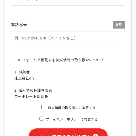
電話番号
任意
このフォームで頂戴する個人情報の取り扱いについて
1. 事業者
株式会社div
2. 個人情報保護管理者
コーポレート部部長
連絡先:メールアドレス:privacy_policy@di-v.co.jp
個人情報の取り扱いに同意する
3. 個人情報の利用目的
プライバシーポリシー
に同意する
・ご請求された資料の送付のため
・本人(法人の場合は担当者)への連絡含むお問い合わせ対応の
ため