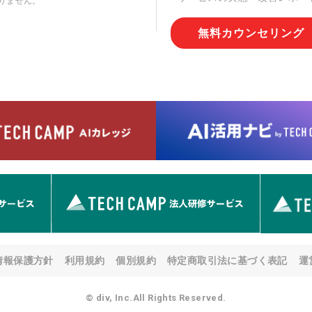
りません。
切な管理を実施させます。
無料カウンセリング
6. 個人情報の開示等の請求
情報の開示等(利用目的の通
用の停止または消去、第三者
問合わせ窓口に申し出ること
人を確認させていただいたう
す。ただし、申請が本人確認
める要件を満たさない場合等
す。 なお、アクセスログな
として開示等はいたしません
【お問合せ窓口】
株式会社div 個人情報問合せ
〒107-0052 東京都港区赤坂
メールアドレス:privacy_policy@
7. 個人情報を提供されるこ
ご本人様が当社に個人情報を
情報保護方針
利用規約
個別規約
特定商取引法に基づく表記
運
す。 ただし、必要な項目を
い場合があります。
© div, Inc.All Rights Reserved.