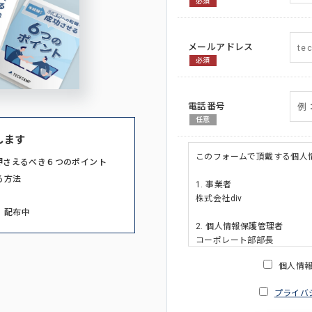
必須
メールアドレス
必須
電話番号
任意
します
このフォームで頂戴する個人
押さえるべき６つのポイント
る方法
1. 事業者
株式会社div
」配布中
2. 個人情報保護管理者
コーポレート部部長
連絡先:メールアドレス:privacy_po
個人情
3. 個人情報の利用目的
プライバ
・ご請求された資料の送付の
・本人(法人の場合は担当者)