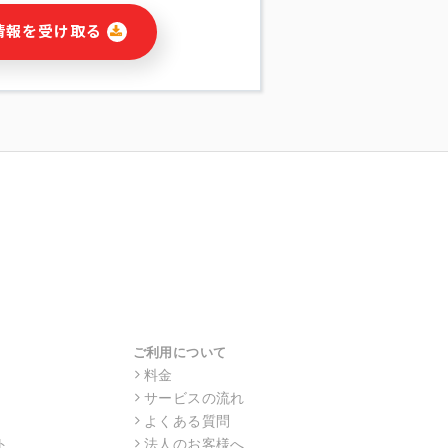
に関連する情報(当社及び第三者のサー
情報を受け取る
宣伝を含みますが、それらに限定されま
する連絡のため
報の送信
の行動、性別、当社ウェブサイト内のア
の配信
を識別できない形式に加工した統計情報
目的
本人への連絡及び配信については、電子
す。
ス利用者同士がコミュニケーションをと
報をサービス内で使用するチャットツー
サービスの他の利用者等に提供すること
ご利用について
料金
サービスの流れ
目的の範囲に限って個人情報を外部に委
場合、個人情報保護水準の高い委託先を
よくある質問
・機密保持についての契約を交わし、適
ト
法人のお客様へ