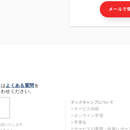
・本サービス及び本サービス
メールで
ビス又は商品等の広告配信・
せん)の提供又はそれらに関
・メールマガジンその他の情
・本人(法人の場合は担当者)
クセス履歴などを用いた広告
・個人(法人の場合は担当者)
の作成および利用
・上記の利用目的に付随する
※上記の利用目的に基づいた
メール等の電子媒体を含みま
4. 個人情報の第三者提供
当社の担当者等及び本サービ
点は
よくある質問
を
るために、氏名等の一部の情
合わせください。
ルで発信することにより、本
があります。
テックキャンプについて
サービス内容
5. 個人情報取扱いの委託
オンライン学習
当社は事業運営上、前項利用
託することがあります。この
卒業生
返信いたします。
選定し、個人情報の適正管理
サービスの実態・改善レポー