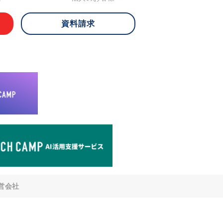
資料請求
 ご本人様は、当社に対してご自身の個人
知、開示、内容の訂正・追加・削除、利
への提供の停止)に関して、下記の当社
ができます。その際、当社はお客様ご本
えで、合理的な期間内に対応いたしま
が不可能な場合や、個人情報保護法の定
により、ご希望に添えない場合がありま
どの個人情報以外の情報については、原則
。
窓口
8-4-14 青山タワープレイス6階
di-v.co.jp
との任意性について
提供されるかどうかは任意によるもので
営会社
いただけない場合、適切な対応ができな