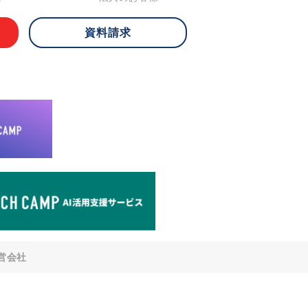
資料請求
 ご本人様は、当社に対してご自身の個人
知、開示、内容の訂正・追加・削除、利
への提供の停止)に関して、下記の当社
ができます。その際、当社はお客様ご本
えで、合理的な期間内に対応いたしま
が不可能な場合や、個人情報保護法の定
により、ご希望に添えない場合がありま
どの個人情報以外の情報については、原則
。
窓口
8-4-14 青山タワープレイス6階
di-v.co.jp
との任意性について
提供されるかどうかは任意によるもので
営会社
いただけない場合、適切な対応ができな