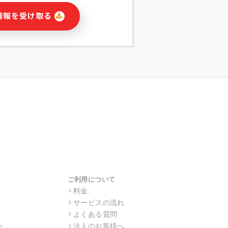
に関連する情報(当社及び第三者のサー
情報を受け取る
宣伝を含みますが、それらに限定されま
する連絡のため
報の送信
の行動、性別、当社ウェブサイト内のア
の配信
を識別できない形式に加工した統計情報
目的
本人への連絡及び配信については、電子
す。
ス利用者同士がコミュニケーションをと
報をサービス内で使用するチャットツー
サービスの他の利用者等に提供すること
ご利用について
料金
サービスの流れ
目的の範囲に限って個人情報を外部に委
場合、個人情報保護水準の高い委託先を
よくある質問
・機密保持についての契約を交わし、適
ト
法人のお客様へ