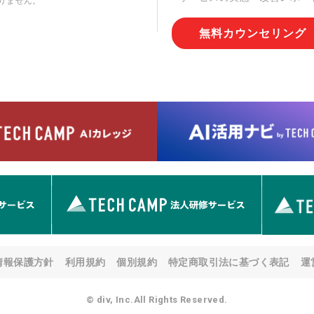
りません。
切な管理を実施させます。
無料カウンセリング
6. 個人情報の開示等の請求
情報の開示等(利用目的の通
用の停止または消去、第三者
問合わせ窓口に申し出ること
人を確認させていただいたう
す。ただし、申請が本人確認
める要件を満たさない場合等
す。 なお、アクセスログな
として開示等はいたしません
【お問合せ窓口】
株式会社div 個人情報問合せ
〒107-0052 東京都港区赤坂
メールアドレス:privacy_policy@
7. 個人情報を提供されるこ
ご本人様が当社に個人情報を
情報保護方針
利用規約
個別規約
特定商取引法に基づく表記
運
す。 ただし、必要な項目を
い場合があります。
© div, Inc.All Rights Reserved.