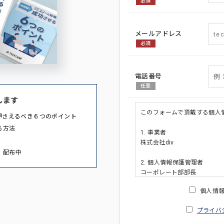
必須
メールアドレス
必須
電話番号
任意
します
このフォームで頂戴する個人
押さえるべき６つのポイント
る方法
1. 事業者
株式会社div
」配布中
2. 個人情報保護管理者
コーポレート部部長
連絡先:メールアドレス:privacy_po
個人情
3. 個人情報の利用目的
プライバ
・ご請求された資料の送付の
・本人(法人の場合は担当者)