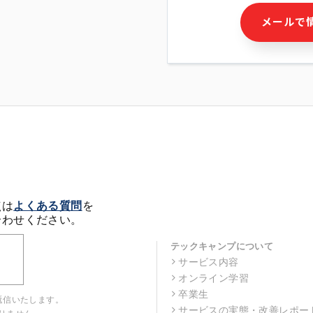
・本サービス及び本サービス
メールで
ビス又は商品等の広告配信・
せん)の提供又はそれらに関
・メールマガジンその他の情
・本人(法人の場合は担当者)
クセス履歴などを用いた広告
・個人(法人の場合は担当者)
の作成および利用
・上記の利用目的に付随する
※上記の利用目的に基づいた
メール等の電子媒体を含みま
4. 個人情報の第三者提供
当社の担当者等及び本サービ
点は
よくある質問
を
るために、氏名等の一部の情
合わせください。
ルで発信することにより、本
があります。
テックキャンプについて
サービス内容
5. 個人情報取扱いの委託
オンライン学習
当社は事業運営上、前項利用
託することがあります。この
卒業生
返信いたします。
選定し、個人情報の適正管理
サービスの実態・改善レポー