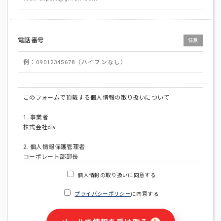
電話番号
任意
このフォームで頂戴する個人情報の取り扱いについて
1. 事業者
株式会社div
2. 個人情報保護管理者
コーポレート部部長
連絡先:メールアドレス:privacy_policy@di-v.co.jp
個人情報の取り扱いに同意する
3. 個人情報の利用目的
プライバシーポリシー
に同意する
・ご請求された資料の送付のため
・本人(法人の場合は担当者)への連絡含むお問い合わせ対応の
ため