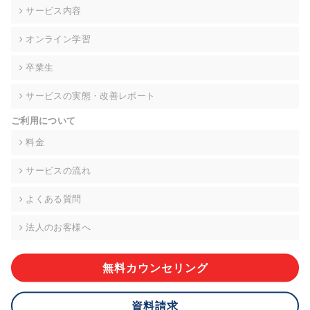
の契約を交わし、適切な管理を実施させます。
サービス内容
6. 個人情報の開示等の請求 ご本人様は、当社に対してご自身の
オンライン学習
個人情報の開示等(利用目的の通知、開示、内容の訂正・追加・
削除、利用の停止または消去、第三者への提供の停止)に関し
卒業生
て、下記の当社問合わせ窓口に申し出ることができます。その
際、当社はお客様ご本人を確認させていただいたうえで、合理
サービスの実態・改善レポート
的な期間内に対応いたします。ただし、申請が本人確認が不可
能な場合や、個人情報保護法の定める要件を満たさない場合等
ご利用について
により、ご希望に添えない場合があります。 なお、アクセスロ
グなどの個人情報以外の情報については、原則として開示等は
料金
いたしません。
サービスの流れ
【お問合せ窓口】
株式会社div 個人情報問合せ窓口
よくある質問
〒107-0052 東京都港区赤坂8-4-14 青山タワープレイス6階
メールアドレス:privacy_policy@di-v.co.jp
法人のお客様へ
7. 個人情報を提供されることの任意性について
ご本人様が当社に個人情報を提供されるかどうかは任意による
無料カウンセリング
ものです。 ただし、必要な項目をいただけない場合、適切な対
応ができない場合があります。
資料請求