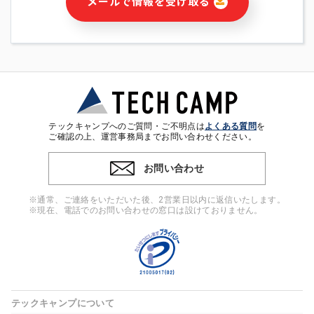
メールで情報を受け取る
・本サービス及び本サービスに関連する情報(当社及び第三者の
サービス又は商品等の広告配信・宣伝を含みますが、それらに
限定されません)の提供又はそれらに関する連絡のため
・メールマガジンその他の情報の送信
・本人(法人の場合は担当者)の行動、性別、当社ウェブサイト
内のアクセス履歴などを用いた広告の配信
・個人(法人の場合は担当者)を識別できない形式に加工した統
計情報の作成および利用
・上記の利用目的に付随する目的
テックキャンプへのご質問・ご不明点は
よくある質問
を
※上記の利用目的に基づいた本人への連絡及び配信について
ご確認の上、運営事務局までお問い合わせください。
は、電子メール等の電子媒体を含みます。
お問い合わせ
4. 個人情報の第三者提供
当社の担当者等及び本サービス利用者同士がコミュニケーショ
※通常、ご連絡をいただいた後、2営業日以内に返信いたします。
ンをとるために、氏名等の一部の情報をサービス内で使用する
※現在、電話でのお問い合わせの窓口は設けておりません。
チャットツールで発信することにより、本サービスの他の利用
者等に提供することがあります。
5. 個人情報取扱いの委託
当社は事業運営上、前項利用目的の範囲に限って個人情報を外
部に委託することがあります。この場合、個人情報保護水準の
高い委託先を選定し、個人情報の適正管理・機密保持について
テックキャンプについて