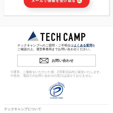
メールで情報を受け取る
・本サービス及び本サービスに関連する情報(当社及び第三者の
サービス又は商品等の広告配信・宣伝を含みますが、それらに
限定されません)の提供又はそれらに関する連絡のため
・メールマガジンその他の情報の送信
・本人(法人の場合は担当者)の行動、性別、当社ウェブサイト
内のアクセス履歴などを用いた広告の配信
・個人(法人の場合は担当者)を識別できない形式に加工した統
計情報の作成および利用
・上記の利用目的に付随する目的
テックキャンプへのご質問・ご不明点は
よくある質問
を
※上記の利用目的に基づいた本人への連絡及び配信について
ご確認の上、運営事務局までお問い合わせください。
は、電子メール等の電子媒体を含みます。
お問い合わせ
4. 個人情報の第三者提供
当社の担当者等及び本サービス利用者同士がコミュニケーショ
※通常、ご連絡をいただいた後、2営業日以内に返信いたします。
ンをとるために、氏名等の一部の情報をサービス内で使用する
※現在、電話でのお問い合わせの窓口は設けておりません。
チャットツールで発信することにより、本サービスの他の利用
者等に提供することがあります。
5. 個人情報取扱いの委託
当社は事業運営上、前項利用目的の範囲に限って個人情報を外
部に委託することがあります。この場合、個人情報保護水準の
高い委託先を選定し、個人情報の適正管理・機密保持について
テックキャンプについて