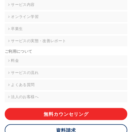
の契約を交わし、適切な管理を実施させます。
サービス内容
6. 個人情報の開示等の請求 ご本人様は、当社に対してご自身の
オンライン学習
個人情報の開示等(利用目的の通知、開示、内容の訂正・追加・
削除、利用の停止または消去、第三者への提供の停止)に関し
卒業生
て、下記の当社問合わせ窓口に申し出ることができます。その
際、当社はお客様ご本人を確認させていただいたうえで、合理
サービスの実態・改善レポート
的な期間内に対応いたします。ただし、申請が本人確認が不可
能な場合や、個人情報保護法の定める要件を満たさない場合等
ご利用について
により、ご希望に添えない場合があります。 なお、アクセスロ
グなどの個人情報以外の情報については、原則として開示等は
料金
いたしません。
サービスの流れ
【お問合せ窓口】
株式会社div 個人情報問合せ窓口
よくある質問
〒107-0052 東京都港区赤坂8-4-14 青山タワープレイス6階
メールアドレス:privacy_policy@di-v.co.jp
法人のお客様へ
7. 個人情報を提供されることの任意性について
ご本人様が当社に個人情報を提供されるかどうかは任意による
無料カウンセリング
ものです。 ただし、必要な項目をいただけない場合、適切な対
応ができない場合があります。
資料請求