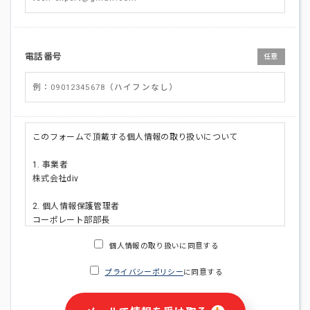
電話番号
任意
このフォームで頂戴する個人情報の取り扱いについて
1. 事業者
株式会社div
2. 個人情報保護管理者
コーポレート部部長
連絡先:メールアドレス:privacy_policy@di-v.co.jp
個人情報の取り扱いに同意する
3. 個人情報の利用目的
プライバシーポリシー
に同意する
・ご請求された資料の送付のため
・本人(法人の場合は担当者)への連絡含むお問い合わせ対応の
ため