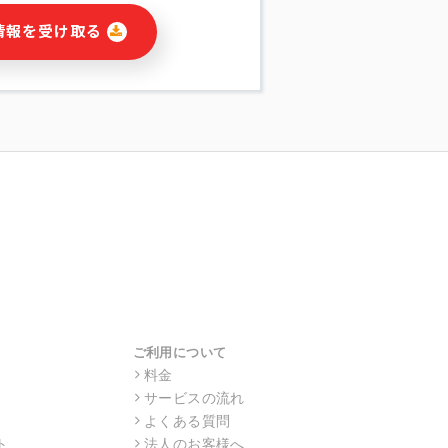
に関連する情報(当社及び第三者のサー
情報を受け取る
宣伝を含みますが、それらに限定されま
する連絡のため
報の送信
の行動、性別、当社ウェブサイト内のア
の配信
を識別できない形式に加工した統計情報
目的
本人への連絡及び配信については、電子
す。
ス利用者同士がコミュニケーションをと
報をサービス内で使用するチャットツー
サービスの他の利用者等に提供すること
ご利用について
料金
サービスの流れ
目的の範囲に限って個人情報を外部に委
場合、個人情報保護水準の高い委託先を
よくある質問
・機密保持についての契約を交わし、適
ト
法人のお客様へ