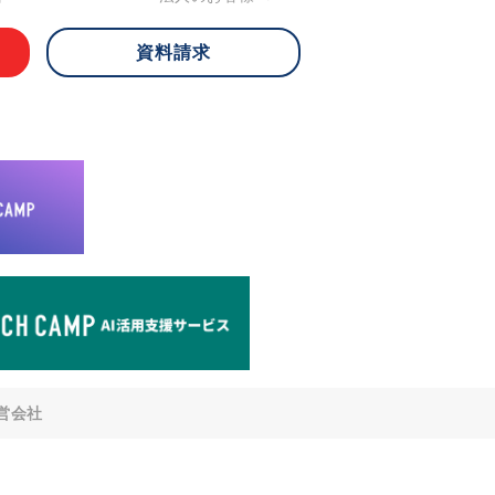
資料請求
 ご本人様は、当社に対してご自身の個人
知、開示、内容の訂正・追加・削除、利
への提供の停止)に関して、下記の当社
ができます。その際、当社はお客様ご本
えで、合理的な期間内に対応いたしま
が不可能な場合や、個人情報保護法の定
により、ご希望に添えない場合がありま
どの個人情報以外の情報については、原則
。
窓口
8-4-14 青山タワープレイス6階
di-v.co.jp
との任意性について
提供されるかどうかは任意によるもので
営会社
いただけない場合、適切な対応ができな