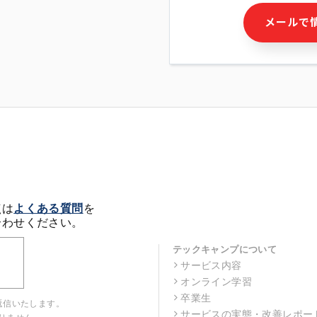
・本サービス及び本サービス
メールで
ビス又は商品等の広告配信・
せん)の提供又はそれらに関
・メールマガジンその他の情
・本人(法人の場合は担当者)
クセス履歴などを用いた広告
・個人(法人の場合は担当者)
の作成および利用
・上記の利用目的に付随する
※上記の利用目的に基づいた
メール等の電子媒体を含みま
4. 個人情報の第三者提供
当社の担当者等及び本サービ
点は
よくある質問
を
るために、氏名等の一部の情
合わせください。
ルで発信することにより、本
があります。
テックキャンプについて
サービス内容
5. 個人情報取扱いの委託
オンライン学習
当社は事業運営上、前項利用
託することがあります。この
卒業生
返信いたします。
選定し、個人情報の適正管理
サービスの実態・改善レポー