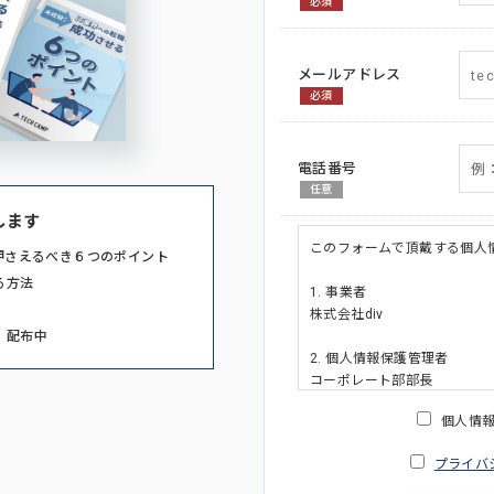
必須
メールアドレス
必須
電話番号
任意
します
このフォームで頂戴する個人
押さえるべき６つのポイント
る方法
1. 事業者
株式会社div
」配布中
2. 個人情報保護管理者
コーポレート部部長
連絡先:メールアドレス:privacy_po
個人情
3. 個人情報の利用目的
プライバ
・ご請求された資料の送付の
・本人(法人の場合は担当者)