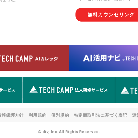
りません。
切な管理を実施させます。
無料カウンセリング
6. 個人情報の開示等の請求
情報の開示等(利用目的の通
用の停止または消去、第三者
問合わせ窓口に申し出ること
人を確認させていただいたう
す。ただし、申請が本人確認
める要件を満たさない場合等
す。 なお、アクセスログな
として開示等はいたしません
【お問合せ窓口】
株式会社div 個人情報問合せ
〒107-0052 東京都港区赤坂
メールアドレス:privacy_policy@
7. 個人情報を提供されるこ
ご本人様が当社に個人情報を
情報保護方針
利用規約
個別規約
特定商取引法に基づく表記
運
す。 ただし、必要な項目を
い場合があります。
© div, Inc.All Rights Reserved.