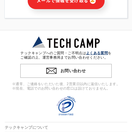
メールで情報を受け取る
・本サービス及び本サービスに関連する情報(当社及び第三者の
サービス又は商品等の広告配信・宣伝を含みますが、それらに
限定されません)の提供又はそれらに関する連絡のため
・メールマガジンその他の情報の送信
・本人(法人の場合は担当者)の行動、性別、当社ウェブサイト
内のアクセス履歴などを用いた広告の配信
・個人(法人の場合は担当者)を識別できない形式に加工した統
計情報の作成および利用
・上記の利用目的に付随する目的
テックキャンプへのご質問・ご不明点は
よくある質問
を
※上記の利用目的に基づいた本人への連絡及び配信について
ご確認の上、運営事務局までお問い合わせください。
は、電子メール等の電子媒体を含みます。
お問い合わせ
4. 個人情報の第三者提供
当社の担当者等及び本サービス利用者同士がコミュニケーショ
※通常、ご連絡をいただいた後、2営業日以内に返信いたします。
ンをとるために、氏名等の一部の情報をサービス内で使用する
※現在、電話でのお問い合わせの窓口は設けておりません。
チャットツールで発信することにより、本サービスの他の利用
者等に提供することがあります。
5. 個人情報取扱いの委託
当社は事業運営上、前項利用目的の範囲に限って個人情報を外
部に委託することがあります。この場合、個人情報保護水準の
高い委託先を選定し、個人情報の適正管理・機密保持について
テックキャンプについて