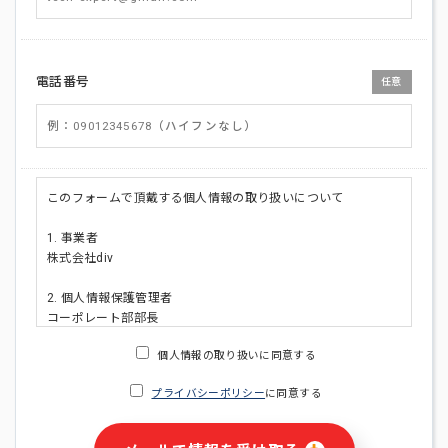
電話番号
任意
このフォームで頂戴する個人情報の取り扱いについて
1. 事業者
株式会社div
2. 個人情報保護管理者
コーポレート部部長
連絡先:メールアドレス:privacy_policy@di-v.co.jp
個人情報の取り扱いに同意する
3. 個人情報の利用目的
プライバシーポリシー
に同意する
・ご請求された資料の送付のため
・本人(法人の場合は担当者)への連絡含むお問い合わせ対応の
ため