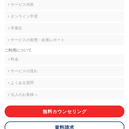
の契約を交わし、適切な管理を実施させます。
サービス内容
6. 個人情報の開示等の請求 ご本人様は、当社に対してご自身の
オンライン学習
個人情報の開示等(利用目的の通知、開示、内容の訂正・追加・
削除、利用の停止または消去、第三者への提供の停止)に関し
卒業生
て、下記の当社問合わせ窓口に申し出ることができます。その
際、当社はお客様ご本人を確認させていただいたうえで、合理
サービスの実態・改善レポート
的な期間内に対応いたします。ただし、申請が本人確認が不可
能な場合や、個人情報保護法の定める要件を満たさない場合等
ご利用について
により、ご希望に添えない場合があります。 なお、アクセスロ
グなどの個人情報以外の情報については、原則として開示等は
料金
いたしません。
サービスの流れ
【お問合せ窓口】
株式会社div 個人情報問合せ窓口
よくある質問
〒107-0052 東京都港区赤坂8-4-14 青山タワープレイス6階
メールアドレス:privacy_policy@di-v.co.jp
法人のお客様へ
7. 個人情報を提供されることの任意性について
ご本人様が当社に個人情報を提供されるかどうかは任意による
無料カウンセリング
ものです。 ただし、必要な項目をいただけない場合、適切な対
応ができない場合があります。
資料請求