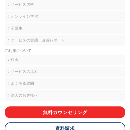
の契約を交わし、適切な管理を実施させます。
サービス内容
6. 個人情報の開示等の請求 ご本人様は、当社に対してご自身の
オンライン学習
個人情報の開示等(利用目的の通知、開示、内容の訂正・追加・
削除、利用の停止または消去、第三者への提供の停止)に関し
卒業生
て、下記の当社問合わせ窓口に申し出ることができます。その
際、当社はお客様ご本人を確認させていただいたうえで、合理
サービスの実態・改善レポート
的な期間内に対応いたします。ただし、申請が本人確認が不可
能な場合や、個人情報保護法の定める要件を満たさない場合等
ご利用について
により、ご希望に添えない場合があります。 なお、アクセスロ
グなどの個人情報以外の情報については、原則として開示等は
料金
いたしません。
サービスの流れ
【お問合せ窓口】
株式会社div 個人情報問合せ窓口
よくある質問
〒107-0052 東京都港区赤坂8-4-14 青山タワープレイス6階
メールアドレス:privacy_policy@di-v.co.jp
法人のお客様へ
7. 個人情報を提供されることの任意性について
ご本人様が当社に個人情報を提供されるかどうかは任意による
無料カウンセリング
ものです。 ただし、必要な項目をいただけない場合、適切な対
応ができない場合があります。
資料請求