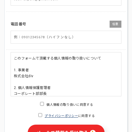
電話番号
任意
このフォームで頂戴する個人情報の取り扱いについて
1. 事業者
株式会社div
2. 個人情報保護管理者
コーポレート部部長
連絡先:メールアドレス:privacy_policy@di-v.co.jp
個人情報の取り扱いに同意する
3. 個人情報の利用目的
プライバシーポリシー
に同意する
・ご請求された資料の送付のため
・本人(法人の場合は担当者)への連絡含むお問い合わせ対応の
ため