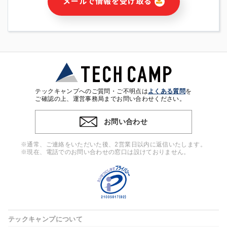
メールで情報を受け取る
・本サービス及び本サービスに関連する情報(当社及び第三者の
サービス又は商品等の広告配信・宣伝を含みますが、それらに
限定されません)の提供又はそれらに関する連絡のため
・メールマガジンその他の情報の送信
・本人(法人の場合は担当者)の行動、性別、当社ウェブサイト
内のアクセス履歴などを用いた広告の配信
・個人(法人の場合は担当者)を識別できない形式に加工した統
計情報の作成および利用
・上記の利用目的に付随する目的
テックキャンプへのご質問・ご不明点は
よくある質問
を
※上記の利用目的に基づいた本人への連絡及び配信について
ご確認の上、運営事務局までお問い合わせください。
は、電子メール等の電子媒体を含みます。
お問い合わせ
4. 個人情報の第三者提供
当社の担当者等及び本サービス利用者同士がコミュニケーショ
※通常、ご連絡をいただいた後、2営業日以内に返信いたします。
ンをとるために、氏名等の一部の情報をサービス内で使用する
※現在、電話でのお問い合わせの窓口は設けておりません。
チャットツールで発信することにより、本サービスの他の利用
者等に提供することがあります。
5. 個人情報取扱いの委託
当社は事業運営上、前項利用目的の範囲に限って個人情報を外
部に委託することがあります。この場合、個人情報保護水準の
高い委託先を選定し、個人情報の適正管理・機密保持について
テックキャンプについて