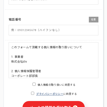
電話番号
任意
このフォームで頂戴する個人情報の取り扱いについて
1. 事業者
株式会社div
2. 個人情報保護管理者
コーポレート部部長
連絡先:メールアドレス:privacy_policy@di-v.co.jp
個人情報の取り扱いに同意する
3. 個人情報の利用目的
プライバシーポリシー
に同意する
・ご請求された資料の送付のため
・本人(法人の場合は担当者)への連絡含むお問い合わせ対応の
ため