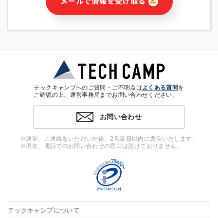
メールで情報を受け取る
・本サービス及び本サービスに関連する情報(当社及び第三者の
サービス又は商品等の広告配信・宣伝を含みますが、それらに
限定されません)の提供又はそれらに関する連絡のため
・メールマガジンその他の情報の送信
・本人(法人の場合は担当者)の行動、性別、当社ウェブサイト
内のアクセス履歴などを用いた広告の配信
・個人(法人の場合は担当者)を識別できない形式に加工した統
計情報の作成および利用
・上記の利用目的に付随する目的
テックキャンプへのご質問・ご不明点は
よくある質問
を
※上記の利用目的に基づいた本人への連絡及び配信について
ご確認の上、運営事務局までお問い合わせください。
は、電子メール等の電子媒体を含みます。
お問い合わせ
4. 個人情報の第三者提供
当社の担当者等及び本サービス利用者同士がコミュニケーショ
※通常、ご連絡をいただいた後、2営業日以内に返信いたします。
ンをとるために、氏名等の一部の情報をサービス内で使用する
※現在、電話でのお問い合わせの窓口は設けておりません。
チャットツールで発信することにより、本サービスの他の利用
者等に提供することがあります。
5. 個人情報取扱いの委託
当社は事業運営上、前項利用目的の範囲に限って個人情報を外
部に委託することがあります。この場合、個人情報保護水準の
高い委託先を選定し、個人情報の適正管理・機密保持について
テックキャンプについて