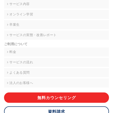
の契約を交わし、適切な管理を実施させます。
サービス内容
6. 個人情報の開示等の請求 ご本人様は、当社に対してご自身の
オンライン学習
個人情報の開示等(利用目的の通知、開示、内容の訂正・追加・
削除、利用の停止または消去、第三者への提供の停止)に関し
卒業生
て、下記の当社問合わせ窓口に申し出ることができます。その
際、当社はお客様ご本人を確認させていただいたうえで、合理
サービスの実態・改善レポート
的な期間内に対応いたします。ただし、申請が本人確認が不可
能な場合や、個人情報保護法の定める要件を満たさない場合等
ご利用について
により、ご希望に添えない場合があります。 なお、アクセスロ
グなどの個人情報以外の情報については、原則として開示等は
料金
いたしません。
サービスの流れ
【お問合せ窓口】
株式会社div 個人情報問合せ窓口
よくある質問
〒107-0052 東京都港区赤坂8-4-14 青山タワープレイス6階
メールアドレス:privacy_policy@di-v.co.jp
法人のお客様へ
7. 個人情報を提供されることの任意性について
ご本人様が当社に個人情報を提供されるかどうかは任意による
無料カウンセリング
ものです。 ただし、必要な項目をいただけない場合、適切な対
応ができない場合があります。
資料請求