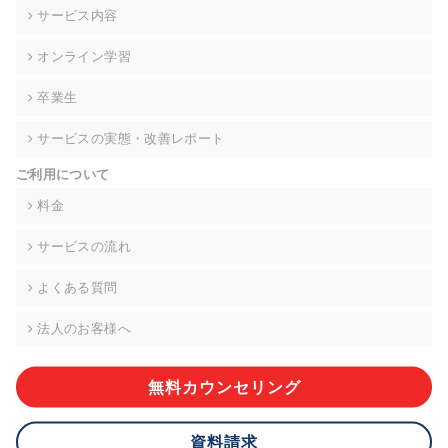
の契約を交わし、適切な管理を実施させます。
サービス内容
6. 個人情報の開示等の請求 ご本人様は、当社に対してご自身の
オンライン学習
個人情報の開示等(利用目的の通知、開示、内容の訂正・追加・
削除、利用の停止または消去、第三者への提供の停止)に関し
卒業生
て、下記の当社問合わせ窓口に申し出ることができます。その
際、当社はお客様ご本人を確認させていただいたうえで、合理
サービスの実態・改善レポート
的な期間内に対応いたします。ただし、申請が本人確認が不可
能な場合や、個人情報保護法の定める要件を満たさない場合等
ご利用について
により、ご希望に添えない場合があります。 なお、アクセスロ
グなどの個人情報以外の情報については、原則として開示等は
料金
いたしません。
サービスの流れ
【お問合せ窓口】
株式会社div 個人情報問合せ窓口
よくある質問
〒107-0052 東京都港区赤坂8-4-14 青山タワープレイス6階
メールアドレス:privacy_policy@di-v.co.jp
法人のお客様へ
7. 個人情報を提供されることの任意性について
ご本人様が当社に個人情報を提供されるかどうかは任意による
無料カウンセリング
ものです。 ただし、必要な項目をいただけない場合、適切な対
応ができない場合があります。
資料請求