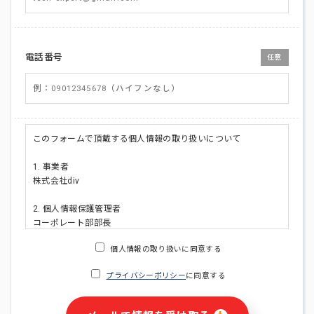
電話番号
任意
このフォームで頂戴する個人情報の取り扱いについて
1. 事業者
株式会社div
2. 個人情報保護管理者
コーポレート部部長
連絡先:メールアドレス:privacy_policy@di-v.co.jp
個人情報の取り扱いに同意する
3. 個人情報の利用目的
プライバシーポリシー
に同意する
・ご請求された資料の送付のため
・本人(法人の場合は担当者)への連絡含むお問い合わせ対応の
ため