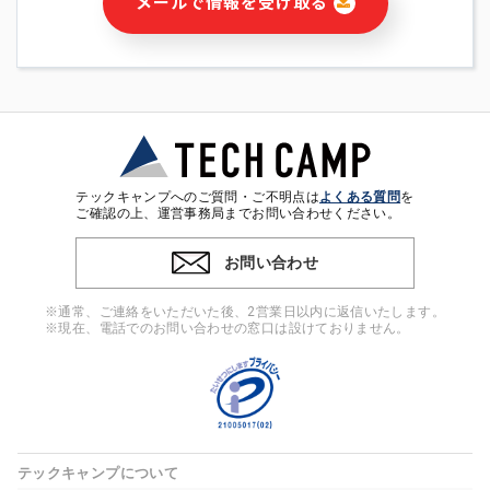
メールで情報を受け取る
・本サービス及び本サービスに関連する情報(当社及び第三者の
サービス又は商品等の広告配信・宣伝を含みますが、それらに
限定されません)の提供又はそれらに関する連絡のため
・メールマガジンその他の情報の送信
・本人(法人の場合は担当者)の行動、性別、当社ウェブサイト
内のアクセス履歴などを用いた広告の配信
・個人(法人の場合は担当者)を識別できない形式に加工した統
計情報の作成および利用
・上記の利用目的に付随する目的
テックキャンプへのご質問・ご不明点は
よくある質問
を
※上記の利用目的に基づいた本人への連絡及び配信について
ご確認の上、運営事務局までお問い合わせください。
は、電子メール等の電子媒体を含みます。
お問い合わせ
4. 個人情報の第三者提供
当社の担当者等及び本サービス利用者同士がコミュニケーショ
※通常、ご連絡をいただいた後、2営業日以内に返信いたします。
ンをとるために、氏名等の一部の情報をサービス内で使用する
※現在、電話でのお問い合わせの窓口は設けておりません。
チャットツールで発信することにより、本サービスの他の利用
者等に提供することがあります。
5. 個人情報取扱いの委託
当社は事業運営上、前項利用目的の範囲に限って個人情報を外
部に委託することがあります。この場合、個人情報保護水準の
高い委託先を選定し、個人情報の適正管理・機密保持について
テックキャンプについて