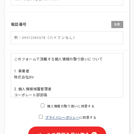
電話番号
任意
このフォームで頂戴する個人情報の取り扱いについて
1. 事業者
株式会社div
2. 個人情報保護管理者
コーポレート部部長
連絡先:メールアドレス:privacy_policy@di-v.co.jp
個人情報の取り扱いに同意する
3. 個人情報の利用目的
プライバシーポリシー
に同意する
・ご請求された資料の送付のため
・本人(法人の場合は担当者)への連絡含むお問い合わせ対応の
ため