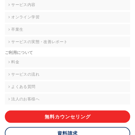
の契約を交わし、適切な管理を実施させます。
サービス内容
6. 個人情報の開示等の請求 ご本人様は、当社に対してご自身の
オンライン学習
個人情報の開示等(利用目的の通知、開示、内容の訂正・追加・
削除、利用の停止または消去、第三者への提供の停止)に関し
卒業生
て、下記の当社問合わせ窓口に申し出ることができます。その
際、当社はお客様ご本人を確認させていただいたうえで、合理
サービスの実態・改善レポート
的な期間内に対応いたします。ただし、申請が本人確認が不可
能な場合や、個人情報保護法の定める要件を満たさない場合等
ご利用について
により、ご希望に添えない場合があります。 なお、アクセスロ
グなどの個人情報以外の情報については、原則として開示等は
料金
いたしません。
サービスの流れ
【お問合せ窓口】
株式会社div 個人情報問合せ窓口
よくある質問
〒107-0052 東京都港区赤坂8-4-14 青山タワープレイス6階
メールアドレス:privacy_policy@di-v.co.jp
法人のお客様へ
7. 個人情報を提供されることの任意性について
ご本人様が当社に個人情報を提供されるかどうかは任意による
無料カウンセリング
ものです。 ただし、必要な項目をいただけない場合、適切な対
応ができない場合があります。
資料請求