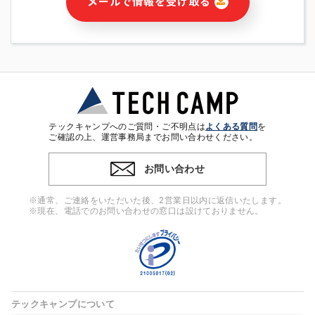
メールで情報を受け取る
・本サービス及び本サービスに関連する情報(当社及び第三者の
サービス又は商品等の広告配信・宣伝を含みますが、それらに
限定されません)の提供又はそれらに関する連絡のため
・メールマガジンその他の情報の送信
・本人(法人の場合は担当者)の行動、性別、当社ウェブサイト
内のアクセス履歴などを用いた広告の配信
・個人(法人の場合は担当者)を識別できない形式に加工した統
計情報の作成および利用
・上記の利用目的に付随する目的
テックキャンプへのご質問・ご不明点は
よくある質問
を
※上記の利用目的に基づいた本人への連絡及び配信について
ご確認の上、運営事務局までお問い合わせください。
は、電子メール等の電子媒体を含みます。
お問い合わせ
4. 個人情報の第三者提供
当社の担当者等及び本サービス利用者同士がコミュニケーショ
※通常、ご連絡をいただいた後、2営業日以内に返信いたします。
ンをとるために、氏名等の一部の情報をサービス内で使用する
※現在、電話でのお問い合わせの窓口は設けておりません。
チャットツールで発信することにより、本サービスの他の利用
者等に提供することがあります。
5. 個人情報取扱いの委託
当社は事業運営上、前項利用目的の範囲に限って個人情報を外
部に委託することがあります。この場合、個人情報保護水準の
高い委託先を選定し、個人情報の適正管理・機密保持について
テックキャンプについて