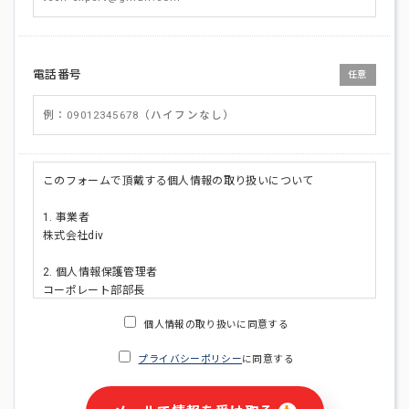
電話番号
任意
このフォームで頂戴する個人情報の取り扱いについて
1. 事業者
株式会社div
2. 個人情報保護管理者
コーポレート部部長
連絡先:メールアドレス:privacy_policy@di-v.co.jp
個人情報の取り扱いに同意する
3. 個人情報の利用目的
プライバシーポリシー
に同意する
・ご請求された資料の送付のため
・本人(法人の場合は担当者)への連絡含むお問い合わせ対応の
ため