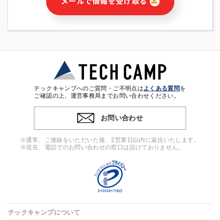
メールで情報を受け取る
・本サービス及び本サービスに関連する情報(当社及び第三者の
サービス又は商品等の広告配信・宣伝を含みますが、それらに
限定されません)の提供又はそれらに関する連絡のため
・メールマガジンその他の情報の送信
・本人(法人の場合は担当者)の行動、性別、当社ウェブサイト
内のアクセス履歴などを用いた広告の配信
・個人(法人の場合は担当者)を識別できない形式に加工した統
計情報の作成および利用
・上記の利用目的に付随する目的
テックキャンプへのご質問・ご不明点は
よくある質問
を
※上記の利用目的に基づいた本人への連絡及び配信について
ご確認の上、運営事務局までお問い合わせください。
は、電子メール等の電子媒体を含みます。
お問い合わせ
4. 個人情報の第三者提供
当社の担当者等及び本サービス利用者同士がコミュニケーショ
※通常、ご連絡をいただいた後、2営業日以内に返信いたします。
ンをとるために、氏名等の一部の情報をサービス内で使用する
※現在、電話でのお問い合わせの窓口は設けておりません。
チャットツールで発信することにより、本サービスの他の利用
者等に提供することがあります。
5. 個人情報取扱いの委託
当社は事業運営上、前項利用目的の範囲に限って個人情報を外
部に委託することがあります。この場合、個人情報保護水準の
高い委託先を選定し、個人情報の適正管理・機密保持について
テックキャンプについて