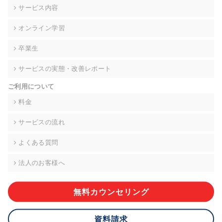
の契約を交わし、適切な管理を実施させます。
サービス内容
6. 個人情報の開示等の請求 ご本人様は、当社に対してご自身の
オンライン学習
個人情報の開示等(利用目的の通知、開示、内容の訂正・追加・
削除、利用の停止または消去、第三者への提供の停止)に関し
卒業生
て、下記の当社問合わせ窓口に申し出ることができます。その
際、当社はお客様ご本人を確認させていただいたうえで、合理
サービスの実態・改善レポート
的な期間内に対応いたします。ただし、申請が本人確認が不可
能な場合や、個人情報保護法の定める要件を満たさない場合等
ご利用について
により、ご希望に添えない場合があります。 なお、アクセスロ
グなどの個人情報以外の情報については、原則として開示等は
料金
いたしません。
サービスの流れ
【お問合せ窓口】
株式会社div 個人情報問合せ窓口
よくある質問
〒107-0052 東京都港区赤坂8-4-14 青山タワープレイス6階
メールアドレス:privacy_policy@di-v.co.jp
法人のお客様へ
7. 個人情報を提供されることの任意性について
ご本人様が当社に個人情報を提供されるかどうかは任意による
無料カウンセリング
ものです。 ただし、必要な項目をいただけない場合、適切な対
応ができない場合があります。
資料請求