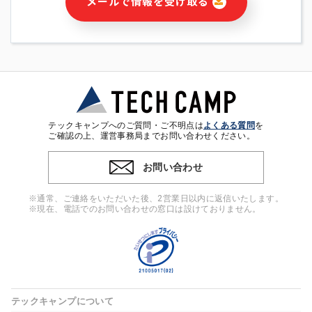
メールで情報を受け取る
・本サービス及び本サービスに関連する情報(当社及び第三者の
サービス又は商品等の広告配信・宣伝を含みますが、それらに
限定されません)の提供又はそれらに関する連絡のため
・メールマガジンその他の情報の送信
・本人(法人の場合は担当者)の行動、性別、当社ウェブサイト
内のアクセス履歴などを用いた広告の配信
・個人(法人の場合は担当者)を識別できない形式に加工した統
計情報の作成および利用
・上記の利用目的に付随する目的
テックキャンプへのご質問・ご不明点は
よくある質問
を
※上記の利用目的に基づいた本人への連絡及び配信について
ご確認の上、運営事務局までお問い合わせください。
は、電子メール等の電子媒体を含みます。
お問い合わせ
4. 個人情報の第三者提供
当社の担当者等及び本サービス利用者同士がコミュニケーショ
※通常、ご連絡をいただいた後、2営業日以内に返信いたします。
ンをとるために、氏名等の一部の情報をサービス内で使用する
※現在、電話でのお問い合わせの窓口は設けておりません。
チャットツールで発信することにより、本サービスの他の利用
者等に提供することがあります。
5. 個人情報取扱いの委託
当社は事業運営上、前項利用目的の範囲に限って個人情報を外
部に委託することがあります。この場合、個人情報保護水準の
高い委託先を選定し、個人情報の適正管理・機密保持について
テックキャンプについて