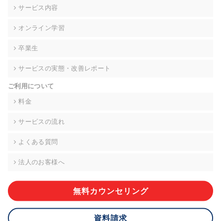
の契約を交わし、適切な管理を実施させます。
サービス内容
6. 個人情報の開示等の請求 ご本人様は、当社に対してご自身の
オンライン学習
個人情報の開示等(利用目的の通知、開示、内容の訂正・追加・
削除、利用の停止または消去、第三者への提供の停止)に関し
卒業生
て、下記の当社問合わせ窓口に申し出ることができます。その
際、当社はお客様ご本人を確認させていただいたうえで、合理
サービスの実態・改善レポート
的な期間内に対応いたします。ただし、申請が本人確認が不可
能な場合や、個人情報保護法の定める要件を満たさない場合等
ご利用について
により、ご希望に添えない場合があります。 なお、アクセスロ
グなどの個人情報以外の情報については、原則として開示等は
料金
いたしません。
サービスの流れ
【お問合せ窓口】
株式会社div 個人情報問合せ窓口
よくある質問
〒107-0052 東京都港区赤坂8-4-14 青山タワープレイス6階
メールアドレス:privacy_policy@di-v.co.jp
法人のお客様へ
7. 個人情報を提供されることの任意性について
ご本人様が当社に個人情報を提供されるかどうかは任意による
無料カウンセリング
ものです。 ただし、必要な項目をいただけない場合、適切な対
応ができない場合があります。
資料請求