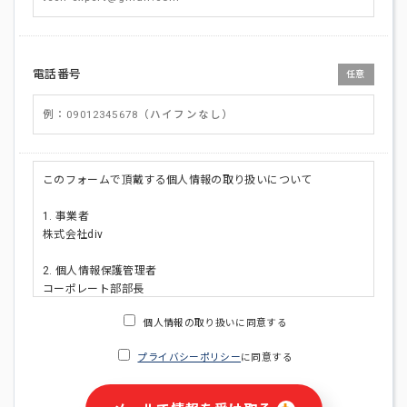
電話番号
任意
このフォームで頂戴する個人情報の取り扱いについて
1. 事業者
株式会社div
2. 個人情報保護管理者
コーポレート部部長
連絡先:メールアドレス:privacy_policy@di-v.co.jp
個人情報の取り扱いに同意する
3. 個人情報の利用目的
プライバシーポリシー
に同意する
・ご請求された資料の送付のため
・本人(法人の場合は担当者)への連絡含むお問い合わせ対応の
ため