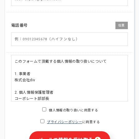
電話番号
任意
このフォームで頂戴する個人情報の取り扱いについて
1. 事業者
株式会社div
2. 個人情報保護管理者
コーポレート部部長
連絡先:メールアドレス:privacy_policy@di-v.co.jp
個人情報の取り扱いに同意する
3. 個人情報の利用目的
プライバシーポリシー
に同意する
・ご請求された資料の送付のため
・本人(法人の場合は担当者)への連絡含むお問い合わせ対応の
ため