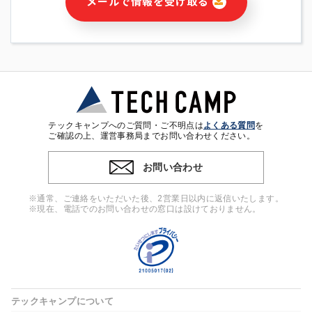
メールで情報を受け取る
・本サービス及び本サービスに関連する情報(当社及び第三者の
サービス又は商品等の広告配信・宣伝を含みますが、それらに
限定されません)の提供又はそれらに関する連絡のため
・メールマガジンその他の情報の送信
・本人(法人の場合は担当者)の行動、性別、当社ウェブサイト
内のアクセス履歴などを用いた広告の配信
・個人(法人の場合は担当者)を識別できない形式に加工した統
計情報の作成および利用
・上記の利用目的に付随する目的
テックキャンプへのご質問・ご不明点は
よくある質問
を
※上記の利用目的に基づいた本人への連絡及び配信について
ご確認の上、運営事務局までお問い合わせください。
は、電子メール等の電子媒体を含みます。
お問い合わせ
4. 個人情報の第三者提供
当社の担当者等及び本サービス利用者同士がコミュニケーショ
※通常、ご連絡をいただいた後、2営業日以内に返信いたします。
ンをとるために、氏名等の一部の情報をサービス内で使用する
※現在、電話でのお問い合わせの窓口は設けておりません。
チャットツールで発信することにより、本サービスの他の利用
者等に提供することがあります。
5. 個人情報取扱いの委託
当社は事業運営上、前項利用目的の範囲に限って個人情報を外
部に委託することがあります。この場合、個人情報保護水準の
高い委託先を選定し、個人情報の適正管理・機密保持について
テックキャンプについて