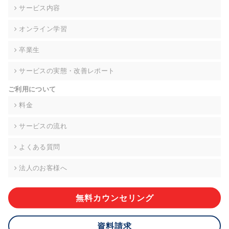
の契約を交わし、適切な管理を実施させます。
サービス内容
6. 個人情報の開示等の請求 ご本人様は、当社に対してご自身の
オンライン学習
個人情報の開示等(利用目的の通知、開示、内容の訂正・追加・
削除、利用の停止または消去、第三者への提供の停止)に関し
卒業生
て、下記の当社問合わせ窓口に申し出ることができます。その
際、当社はお客様ご本人を確認させていただいたうえで、合理
サービスの実態・改善レポート
的な期間内に対応いたします。ただし、申請が本人確認が不可
能な場合や、個人情報保護法の定める要件を満たさない場合等
ご利用について
により、ご希望に添えない場合があります。 なお、アクセスロ
グなどの個人情報以外の情報については、原則として開示等は
料金
いたしません。
サービスの流れ
【お問合せ窓口】
株式会社div 個人情報問合せ窓口
よくある質問
〒107-0052 東京都港区赤坂8-4-14 青山タワープレイス6階
メールアドレス:privacy_policy@di-v.co.jp
法人のお客様へ
7. 個人情報を提供されることの任意性について
ご本人様が当社に個人情報を提供されるかどうかは任意による
無料カウンセリング
ものです。 ただし、必要な項目をいただけない場合、適切な対
応ができない場合があります。
資料請求