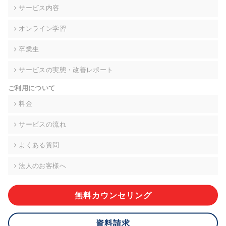
の契約を交わし、適切な管理を実施させます。
サービス内容
6. 個人情報の開示等の請求 ご本人様は、当社に対してご自身の
オンライン学習
個人情報の開示等(利用目的の通知、開示、内容の訂正・追加・
削除、利用の停止または消去、第三者への提供の停止)に関し
卒業生
て、下記の当社問合わせ窓口に申し出ることができます。その
際、当社はお客様ご本人を確認させていただいたうえで、合理
サービスの実態・改善レポート
的な期間内に対応いたします。ただし、申請が本人確認が不可
能な場合や、個人情報保護法の定める要件を満たさない場合等
ご利用について
により、ご希望に添えない場合があります。 なお、アクセスロ
グなどの個人情報以外の情報については、原則として開示等は
料金
いたしません。
サービスの流れ
【お問合せ窓口】
株式会社div 個人情報問合せ窓口
よくある質問
〒107-0052 東京都港区赤坂8-4-14 青山タワープレイス6階
メールアドレス:privacy_policy@di-v.co.jp
法人のお客様へ
7. 個人情報を提供されることの任意性について
ご本人様が当社に個人情報を提供されるかどうかは任意による
無料カウンセリング
ものです。 ただし、必要な項目をいただけない場合、適切な対
応ができない場合があります。
資料請求