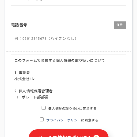
電話番号
任意
このフォームで頂戴する個人情報の取り扱いについて
1. 事業者
株式会社div
2. 個人情報保護管理者
コーポレート部部長
連絡先:メールアドレス:privacy_policy@di-v.co.jp
個人情報の取り扱いに同意する
3. 個人情報の利用目的
プライバシーポリシー
に同意する
・ご請求された資料の送付のため
・本人(法人の場合は担当者)への連絡含むお問い合わせ対応の
ため