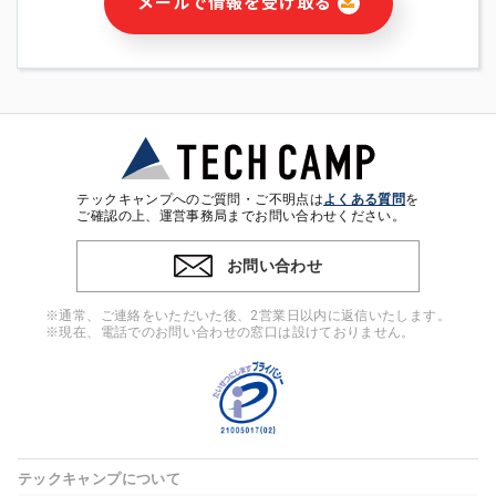
メールで情報を受け取る
・本サービス及び本サービスに関連する情報(当社及び第三者の
サービス又は商品等の広告配信・宣伝を含みますが、それらに
限定されません)の提供又はそれらに関する連絡のため
・メールマガジンその他の情報の送信
・本人(法人の場合は担当者)の行動、性別、当社ウェブサイト
内のアクセス履歴などを用いた広告の配信
・個人(法人の場合は担当者)を識別できない形式に加工した統
計情報の作成および利用
・上記の利用目的に付随する目的
テックキャンプへのご質問・ご不明点は
よくある質問
を
※上記の利用目的に基づいた本人への連絡及び配信について
ご確認の上、運営事務局までお問い合わせください。
は、電子メール等の電子媒体を含みます。
お問い合わせ
4. 個人情報の第三者提供
当社の担当者等及び本サービス利用者同士がコミュニケーショ
※通常、ご連絡をいただいた後、2営業日以内に返信いたします。
ンをとるために、氏名等の一部の情報をサービス内で使用する
※現在、電話でのお問い合わせの窓口は設けておりません。
チャットツールで発信することにより、本サービスの他の利用
者等に提供することがあります。
5. 個人情報取扱いの委託
当社は事業運営上、前項利用目的の範囲に限って個人情報を外
部に委託することがあります。この場合、個人情報保護水準の
高い委託先を選定し、個人情報の適正管理・機密保持について
テックキャンプについて