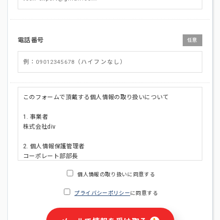
電話番号
任意
このフォームで頂戴する個人情報の取り扱いについて
1. 事業者
株式会社div
2. 個人情報保護管理者
コーポレート部部長
連絡先:メールアドレス:privacy_policy@di-v.co.jp
個人情報の取り扱いに同意する
3. 個人情報の利用目的
プライバシーポリシー
に同意する
・ご請求された資料の送付のため
・本人(法人の場合は担当者)への連絡含むお問い合わせ対応の
ため