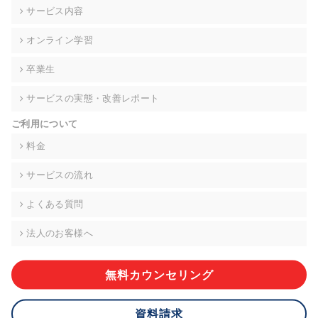
の契約を交わし、適切な管理を実施させます。
サービス内容
6. 個人情報の開示等の請求 ご本人様は、当社に対してご自身の
オンライン学習
個人情報の開示等(利用目的の通知、開示、内容の訂正・追加・
削除、利用の停止または消去、第三者への提供の停止)に関し
卒業生
て、下記の当社問合わせ窓口に申し出ることができます。その
際、当社はお客様ご本人を確認させていただいたうえで、合理
サービスの実態・改善レポート
的な期間内に対応いたします。ただし、申請が本人確認が不可
能な場合や、個人情報保護法の定める要件を満たさない場合等
ご利用について
により、ご希望に添えない場合があります。 なお、アクセスロ
グなどの個人情報以外の情報については、原則として開示等は
料金
いたしません。
サービスの流れ
【お問合せ窓口】
株式会社div 個人情報問合せ窓口
よくある質問
〒107-0052 東京都港区赤坂8-4-14 青山タワープレイス6階
メールアドレス:privacy_policy@di-v.co.jp
法人のお客様へ
7. 個人情報を提供されることの任意性について
ご本人様が当社に個人情報を提供されるかどうかは任意による
無料カウンセリング
ものです。 ただし、必要な項目をいただけない場合、適切な対
応ができない場合があります。
資料請求