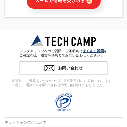
メールで情報を受け取る
・本サービス及び本サービスに関連する情報(当社及び第三者の
サービス又は商品等の広告配信・宣伝を含みますが、それらに
限定されません)の提供又はそれらに関する連絡のため
・メールマガジンその他の情報の送信
・本人(法人の場合は担当者)の行動、性別、当社ウェブサイト
内のアクセス履歴などを用いた広告の配信
・個人(法人の場合は担当者)を識別できない形式に加工した統
計情報の作成および利用
・上記の利用目的に付随する目的
テックキャンプへのご質問・ご不明点は
よくある質問
を
※上記の利用目的に基づいた本人への連絡及び配信について
ご確認の上、運営事務局までお問い合わせください。
は、電子メール等の電子媒体を含みます。
お問い合わせ
4. 個人情報の第三者提供
当社の担当者等及び本サービス利用者同士がコミュニケーショ
※通常、ご連絡をいただいた後、2営業日以内に返信いたします。
ンをとるために、氏名等の一部の情報をサービス内で使用する
※現在、電話でのお問い合わせの窓口は設けておりません。
チャットツールで発信することにより、本サービスの他の利用
者等に提供することがあります。
5. 個人情報取扱いの委託
当社は事業運営上、前項利用目的の範囲に限って個人情報を外
部に委託することがあります。この場合、個人情報保護水準の
高い委託先を選定し、個人情報の適正管理・機密保持について
テックキャンプについて