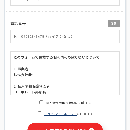
電話番号
任意
このフォームで頂戴する個人情報の取り扱いについて
1. 事業者
株式会社div
2. 個人情報保護管理者
コーポレート部部長
連絡先:メールアドレス:privacy_policy@di-v.co.jp
個人情報の取り扱いに同意する
3. 個人情報の利用目的
プライバシーポリシー
に同意する
・ご請求された資料の送付のため
・本人(法人の場合は担当者)への連絡含むお問い合わせ対応の
ため