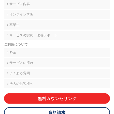
の契約を交わし、適切な管理を実施させます。
サービス内容
6. 個人情報の開示等の請求 ご本人様は、当社に対してご自身の
オンライン学習
個人情報の開示等(利用目的の通知、開示、内容の訂正・追加・
削除、利用の停止または消去、第三者への提供の停止)に関し
卒業生
て、下記の当社問合わせ窓口に申し出ることができます。その
際、当社はお客様ご本人を確認させていただいたうえで、合理
サービスの実態・改善レポート
的な期間内に対応いたします。ただし、申請が本人確認が不可
能な場合や、個人情報保護法の定める要件を満たさない場合等
ご利用について
により、ご希望に添えない場合があります。 なお、アクセスロ
グなどの個人情報以外の情報については、原則として開示等は
料金
いたしません。
サービスの流れ
【お問合せ窓口】
株式会社div 個人情報問合せ窓口
よくある質問
〒107-0052 東京都港区赤坂8-4-14 青山タワープレイス6階
メールアドレス:privacy_policy@di-v.co.jp
法人のお客様へ
7. 個人情報を提供されることの任意性について
ご本人様が当社に個人情報を提供されるかどうかは任意による
無料カウンセリング
ものです。 ただし、必要な項目をいただけない場合、適切な対
応ができない場合があります。
資料請求