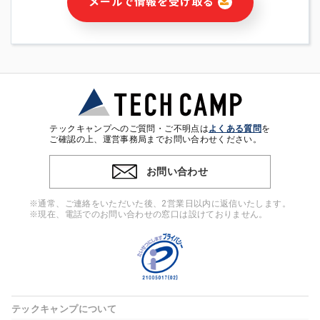
メールで情報を受け取る
・本サービス及び本サービスに関連する情報(当社及び第三者の
サービス又は商品等の広告配信・宣伝を含みますが、それらに
限定されません)の提供又はそれらに関する連絡のため
・メールマガジンその他の情報の送信
・本人(法人の場合は担当者)の行動、性別、当社ウェブサイト
内のアクセス履歴などを用いた広告の配信
・個人(法人の場合は担当者)を識別できない形式に加工した統
計情報の作成および利用
・上記の利用目的に付随する目的
テックキャンプへのご質問・ご不明点は
よくある質問
を
※上記の利用目的に基づいた本人への連絡及び配信について
ご確認の上、運営事務局までお問い合わせください。
は、電子メール等の電子媒体を含みます。
お問い合わせ
4. 個人情報の第三者提供
当社の担当者等及び本サービス利用者同士がコミュニケーショ
※通常、ご連絡をいただいた後、2営業日以内に返信いたします。
ンをとるために、氏名等の一部の情報をサービス内で使用する
※現在、電話でのお問い合わせの窓口は設けておりません。
チャットツールで発信することにより、本サービスの他の利用
者等に提供することがあります。
5. 個人情報取扱いの委託
当社は事業運営上、前項利用目的の範囲に限って個人情報を外
部に委託することがあります。この場合、個人情報保護水準の
高い委託先を選定し、個人情報の適正管理・機密保持について
テックキャンプについて