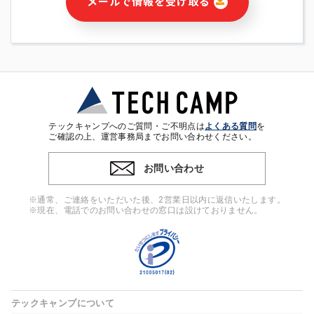
メールで情報を受け取る
・本サービス及び本サービスに関連する情報(当社及び第三者の
サービス又は商品等の広告配信・宣伝を含みますが、それらに
限定されません)の提供又はそれらに関する連絡のため
・メールマガジンその他の情報の送信
・本人(法人の場合は担当者)の行動、性別、当社ウェブサイト
内のアクセス履歴などを用いた広告の配信
・個人(法人の場合は担当者)を識別できない形式に加工した統
計情報の作成および利用
・上記の利用目的に付随する目的
テックキャンプへのご質問・ご不明点は
よくある質問
を
※上記の利用目的に基づいた本人への連絡及び配信について
ご確認の上、運営事務局までお問い合わせください。
は、電子メール等の電子媒体を含みます。
お問い合わせ
4. 個人情報の第三者提供
当社の担当者等及び本サービス利用者同士がコミュニケーショ
※通常、ご連絡をいただいた後、2営業日以内に返信いたします。
ンをとるために、氏名等の一部の情報をサービス内で使用する
※現在、電話でのお問い合わせの窓口は設けておりません。
チャットツールで発信することにより、本サービスの他の利用
者等に提供することがあります。
5. 個人情報取扱いの委託
当社は事業運営上、前項利用目的の範囲に限って個人情報を外
部に委託することがあります。この場合、個人情報保護水準の
高い委託先を選定し、個人情報の適正管理・機密保持について
テックキャンプについて