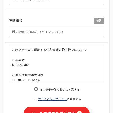
電話番号
任意
このフォームで頂戴する個人情報の取り扱いについて
1. 事業者
株式会社div
2. 個人情報保護管理者
コーポレート部部長
連絡先:メールアドレス:privacy_policy@di-v.co.jp
個人情報の取り扱いに同意する
3. 個人情報の利用目的
プライバシーポリシー
に同意する
・ご請求された資料の送付のため
・本人(法人の場合は担当者)への連絡含むお問い合わせ対応の
ため