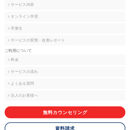
の契約を交わし、適切な管理を実施させます。
サービス内容
6. 個人情報の開示等の請求 ご本人様は、当社に対してご自身の
オンライン学習
個人情報の開示等(利用目的の通知、開示、内容の訂正・追加・
削除、利用の停止または消去、第三者への提供の停止)に関し
卒業生
て、下記の当社問合わせ窓口に申し出ることができます。その
際、当社はお客様ご本人を確認させていただいたうえで、合理
サービスの実態・改善レポート
的な期間内に対応いたします。ただし、申請が本人確認が不可
能な場合や、個人情報保護法の定める要件を満たさない場合等
ご利用について
により、ご希望に添えない場合があります。 なお、アクセスロ
グなどの個人情報以外の情報については、原則として開示等は
料金
いたしません。
サービスの流れ
【お問合せ窓口】
株式会社div 個人情報問合せ窓口
よくある質問
〒107-0052 東京都港区赤坂8-4-14 青山タワープレイス6階
メールアドレス:privacy_policy@di-v.co.jp
法人のお客様へ
7. 個人情報を提供されることの任意性について
ご本人様が当社に個人情報を提供されるかどうかは任意による
無料カウンセリング
ものです。 ただし、必要な項目をいただけない場合、適切な対
応ができない場合があります。
資料請求