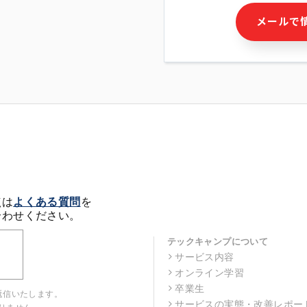
・本サービス及び本サービス
メールで
ビス又は商品等の広告配信・
せん)の提供又はそれらに関
・メールマガジンその他の情
・本人(法人の場合は担当者)
クセス履歴などを用いた広告
・個人(法人の場合は担当者)
の作成および利用
・上記の利用目的に付随する
※上記の利用目的に基づいた
メール等の電子媒体を含みま
4. 個人情報の第三者提供
当社の担当者等及び本サービ
点は
よくある質問
を
るために、氏名等の一部の情
合わせください。
ルで発信することにより、本
があります。
テックキャンプについて
サービス内容
5. 個人情報取扱いの委託
オンライン学習
当社は事業運営上、前項利用
託することがあります。この
卒業生
返信いたします。
選定し、個人情報の適正管理
サービスの実態・改善レポー