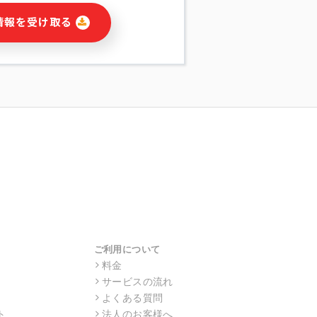
に関連する情報(当社及び第三者のサー
情報を受け取る
宣伝を含みますが、それらに限定されま
する連絡のため
報の送信
の行動、性別、当社ウェブサイト内のア
の配信
を識別できない形式に加工した統計情報
目的
本人への連絡及び配信については、電子
す。
ス利用者同士がコミュニケーションをと
報をサービス内で使用するチャットツー
サービスの他の利用者等に提供すること
ご利用について
料金
サービスの流れ
目的の範囲に限って個人情報を外部に委
場合、個人情報保護水準の高い委託先を
よくある質問
・機密保持についての契約を交わし、適
ト
法人のお客様へ