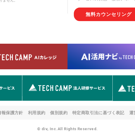
りません。
切な管理を実施させます。
無料カウンセリング
6. 個人情報の開示等の請求
情報の開示等(利用目的の通
用の停止または消去、第三者
問合わせ窓口に申し出ること
人を確認させていただいたう
す。ただし、申請が本人確認
める要件を満たさない場合等
す。 なお、アクセスログな
として開示等はいたしません
【お問合せ窓口】
株式会社div 個人情報問合せ
〒107-0052 東京都港区赤坂
メールアドレス:privacy_policy@
7. 個人情報を提供されるこ
ご本人様が当社に個人情報を
情報保護方針
利用規約
個別規約
特定商取引法に基づく表記
運
す。 ただし、必要な項目を
い場合があります。
© div, Inc.All Rights Reserved.