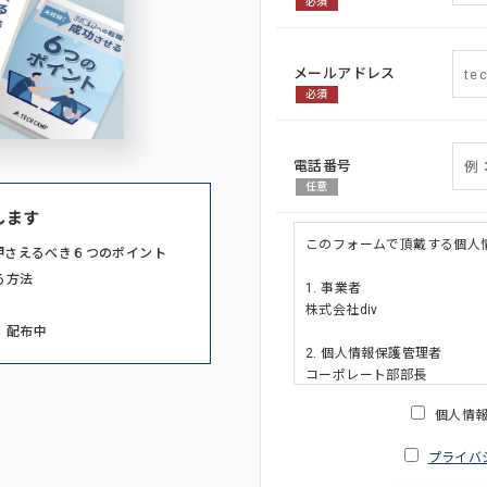
必須
メールアドレス
必須
電話番号
任意
します
このフォームで頂戴する個人
押さえるべき６つのポイント
る方法
1. 事業者
株式会社div
」配布中
2. 個人情報保護管理者
コーポレート部部長
連絡先:メールアドレス:privacy_po
個人情
3. 個人情報の利用目的
プライバ
・ご請求された資料の送付の
・本人(法人の場合は担当者)