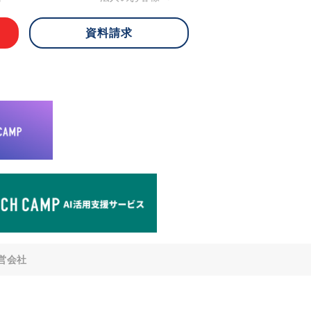
資料請求
 ご本人様は、当社に対してご自身の個人
知、開示、内容の訂正・追加・削除、利
への提供の停止)に関して、下記の当社
ができます。その際、当社はお客様ご本
えで、合理的な期間内に対応いたしま
が不可能な場合や、個人情報保護法の定
により、ご希望に添えない場合がありま
どの個人情報以外の情報については、原則
。
窓口
8-4-14 青山タワープレイス6階
di-v.co.jp
との任意性について
提供されるかどうかは任意によるもので
営会社
いただけない場合、適切な対応ができな