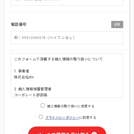
電話番号
任意
このフォームで頂戴する個人情報の取り扱いについて
1. 事業者
株式会社div
2. 個人情報保護管理者
コーポレート部部長
連絡先:メールアドレス:privacy_policy@di-v.co.jp
個人情報の取り扱いに同意する
3. 個人情報の利用目的
プライバシーポリシー
に同意する
・ご請求された資料の送付のため
・本人(法人の場合は担当者)への連絡含むお問い合わせ対応の
ため