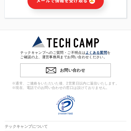
メールで情報を受け取る
・本サービス及び本サービスに関連する情報(当社及び第三者の
サービス又は商品等の広告配信・宣伝を含みますが、それらに
限定されません)の提供又はそれらに関する連絡のため
・メールマガジンその他の情報の送信
・本人(法人の場合は担当者)の行動、性別、当社ウェブサイト
内のアクセス履歴などを用いた広告の配信
・個人(法人の場合は担当者)を識別できない形式に加工した統
計情報の作成および利用
・上記の利用目的に付随する目的
テックキャンプへのご質問・ご不明点は
よくある質問
を
※上記の利用目的に基づいた本人への連絡及び配信について
ご確認の上、運営事務局までお問い合わせください。
は、電子メール等の電子媒体を含みます。
お問い合わせ
4. 個人情報の第三者提供
当社の担当者等及び本サービス利用者同士がコミュニケーショ
※通常、ご連絡をいただいた後、2営業日以内に返信いたします。
ンをとるために、氏名等の一部の情報をサービス内で使用する
※現在、電話でのお問い合わせの窓口は設けておりません。
チャットツールで発信することにより、本サービスの他の利用
者等に提供することがあります。
5. 個人情報取扱いの委託
当社は事業運営上、前項利用目的の範囲に限って個人情報を外
部に委託することがあります。この場合、個人情報保護水準の
高い委託先を選定し、個人情報の適正管理・機密保持について
テックキャンプについて