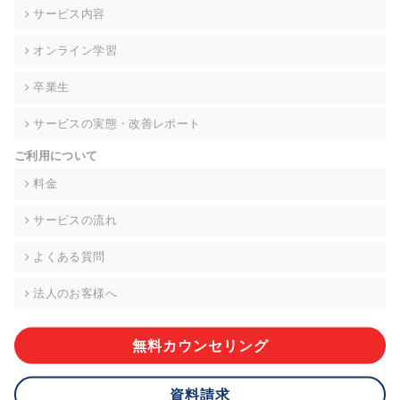
の契約を交わし、適切な管理を実施させます。
サービス内容
6. 個人情報の開示等の請求 ご本人様は、当社に対してご自身の
オンライン学習
個人情報の開示等(利用目的の通知、開示、内容の訂正・追加・
削除、利用の停止または消去、第三者への提供の停止)に関し
卒業生
て、下記の当社問合わせ窓口に申し出ることができます。その
際、当社はお客様ご本人を確認させていただいたうえで、合理
サービスの実態・改善レポート
的な期間内に対応いたします。ただし、申請が本人確認が不可
能な場合や、個人情報保護法の定める要件を満たさない場合等
ご利用について
により、ご希望に添えない場合があります。 なお、アクセスロ
グなどの個人情報以外の情報については、原則として開示等は
料金
いたしません。
サービスの流れ
【お問合せ窓口】
株式会社div 個人情報問合せ窓口
よくある質問
〒107-0052 東京都港区赤坂8-4-14 青山タワープレイス6階
メールアドレス:privacy_policy@di-v.co.jp
法人のお客様へ
7. 個人情報を提供されることの任意性について
ご本人様が当社に個人情報を提供されるかどうかは任意による
無料カウンセリング
ものです。 ただし、必要な項目をいただけない場合、適切な対
応ができない場合があります。
資料請求